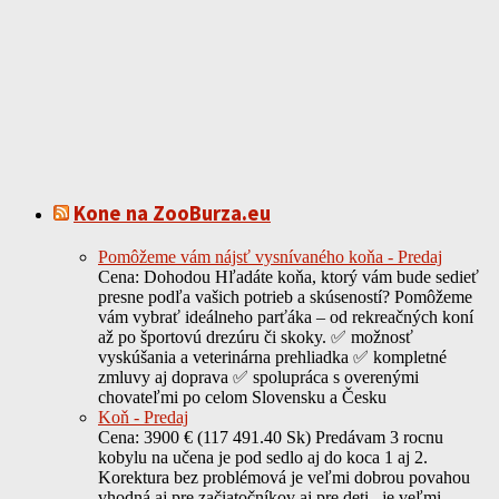
Kone na ZooBurza.eu
Pomôžeme vám nájsť vysnívaného koňa - Predaj
Cena: Dohodou Hľadáte koňa, ktorý vám bude sedieť
presne podľa vašich potrieb a skúseností? Pomôžeme
vám vybrať ideálneho parťáka – od rekreačných koní
až po športovú drezúru či skoky. ✅ možnosť
vyskúšania a veterinárna prehliadka ✅ kompletné
zmluvy aj doprava ✅ spolupráca s overenými
chovateľmi po celom Slovensku a Česku
Koň - Predaj
Cena: 3900 € (117 491.40 Sk) Predávam 3 rocnu
kobylu na učena je pod sedlo aj do koca 1 aj 2.
Korektura bez problémová je veľmi dobrou povahou
vhodná aj pre začiatočníkov aj pre deti , je veľmi