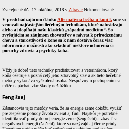
Zverejnené dňa 17. októbra, 2018
v
Zdravie
Nekomentované
V predchádzajúcom článku
Alternatívna liečba u koní I.
sme sa
venovali najčastejším liečebným technikám, ktoré nahrádzajú
alebo aj dopĺňajú našu klasickú „západnú medicínu“. So
zvyšujúcim sa záujmom chovateľov o návrat k prirodzenému
chovu a starostlivosti o kone sa k nám dostáva čoraz viac
informácií a možností ako zvládnuť niektoré ochorenia či
poruchy zdravia a psychiky koňa.
Vždy je dobré tieto techniky prediskutovať s veterinárom, ktorý
koňa ošetruje a pozná celý jeho zdravotný stav a ak tieto liečebné
metódy vykonáva vyškolená osoba. Nesprávnym pochopením sa
môže napáchať viac škody než úžitku.
Feng šuej
Zástancovia tejto metódy veria, že sa energie zeme dokážu využiť
pre zlepšenie pohody života zvierat aj ľudí. Najskôr je potrebné
identifikovať prúdy dobrej energie zeme (šeng čchi) a zbaviť sa
negatívnych energií (ša čchi), ktoré sa nazývajú aj čierne prúdy.
Negatívne prúdy môžu byť spôsobené geológiou pod stajňou,