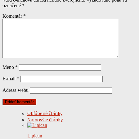
označené
*
Komentár
*
Meno
*
E-mail
*
Adresa webu
Obľúbené články
Najnovšie články
Lipican