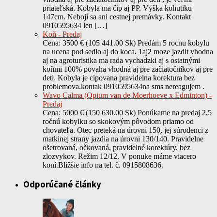
priateľská. Kobyla ma čip aj PP. Výška kohutiku
147cm. Nebojí sa ani cestnej premávky. Kontakt
0910595634 len […]
Koň - Predaj
Cena: 3500 € (105 441.00 Sk) Predám 5 rocnu kobylu
na ucena pod sedlo aj do koca. 1aj2 moze jazdit vhodna
aj na agroturistika ma rada vychadzki aj s ostatnými
koňmi 100% povaha vhodná aj pre začiatočníkov aj pre
deti. Kobyla je cipovana pravidelna korektura bez
problemova.kontak 0910595634na sms nereagujem .
Wavo Calma (Opium van de Moerhoeve x Edminton) -
Predaj
Cena: 5000 € (150 630.00 Sk) Ponúkame na predaj 2,5
ročnú kobylku so skokovým pôvodom priamo od
chovateľa. Otec preteká na úrovni 150, jej súrodenci z
matkinej strany jazdia na úrovni 130/140. Pravidelne
ošetrovaná, očkovaná, pravidelné korektúry, bez
zlozvykov. Režim 12/12. V ponuke máme viacero
koní.Bližšie info na tel. č. 0915808636.
Odporúčané články