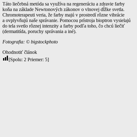
Táto liečebná metóda sa využíva na regeneráciu a zdravie farby
koňa na základe Newtonových zákonov o vlnovej dĺžke svetla.
Chromoterapeuti veria, že farby majú v prostredí rôzne vibrácie
a ovplyvňujú naše správanie. Pomocou prístroja bioptron vysielajú
do tela svetlo rôznej intenzity a farby podľa toho, čo chcú liečiť
(dermatitída, poruchy správania a iné).
Fotografia: © bigstockphoto
Ohodnotiť článok
[Spolu:
2
Priemer:
5
]