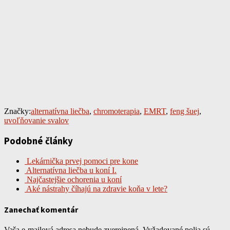
Značky:
alternatívna liečba
,
chromoterapia
,
EMRT
,
feng šuej
,
uvoľňovanie svalov
Podobné články
Lekárnička prvej pomoci pre kone
Alternatívna liečba u koní I.
Najčastejšie ochorenia u koní
Aké nástrahy číhajú na zdravie koňa v lete?
Zanechať komentár
Vaša e-mailová adresa nebude zverejnená.
Vyžadované polia sú