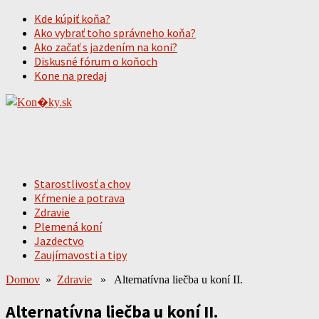
Kde kúpiť koňa?
Ako vybrať toho správneho koňa?
Ako začať s jazdením na koni?
Diskusné fórum o koňoch
Kone na predaj
Starostlivosť a chov
Kŕmenie a potrava
Zdravie
Plemená koní
Jazdectvo
Zaujímavosti a tipy
Domov
»
Zdravie
» Alternatívna liečba u koní II.
Alternatívna liečba u koní II.