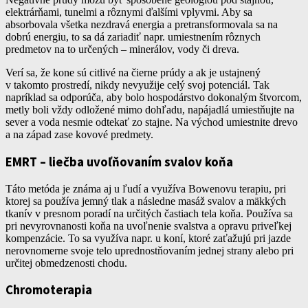
elektrárňami, tunelmi a rôznymi ďalšími vplyvmi. Aby sa
absorbovala všetka nezdravá energia a pretransformovala sa na
dobrú energiu, to sa dá zariadiť napr. umiestnením rôznych
predmetov na to určených – minerálov, vody či dreva.
Verí sa, že kone sú citlivé na čierne prúdy a ak je ustajnený
v takomto prostredí, nikdy nevyužije celý svoj potenciál. Tak
napríklad sa odporúča, aby bolo hospodárstvo dokonalým štvorcom,
metly boli vždy odložené mimo dohľadu, napájadlá umiestňujte na
sever a voda nesmie odtekať zo stajne. Na východ umiestnite drevo
a na západ zase kovové predmety.
EMRT – liečba uvoľňovaním svalov koňa
Táto metóda je známa aj u ľudí a využíva Bowenovu terapiu, pri
ktorej sa používa jemný tlak a následne masáž svalov a mäkkých
tkanív v presnom poradí na určitých častiach tela koňa. Používa sa
pri nevyrovnanosti koňa na uvoľnenie svalstva a opravu priveľkej
kompenzácie. To sa využíva napr. u koní, ktoré zaťažujú pri jazde
nerovnomerne svoje telo uprednostňovaním jednej strany alebo pri
určitej obmedzenosti chodu.
Chromoterapia