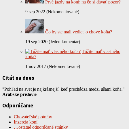
Prvé jazdy na koni: na čo si dávať pozor?
9 sep 2022 (Nekomentované)
Čo by ste mali vedieť o chove koňa?
19 sep 2020 (Jeden komentár)
Túžite mať vlastného
koňa?
1 nov 2017 (Nekomentované)
Citát na dnes
"Pohľad na svet je najkrásnejší, keď prechádza medzi ušami koňa."
Arabské príslovie
Odporúčame
Chovateľské potreby
Inzercia koní
…ostatné odporúčané stránky