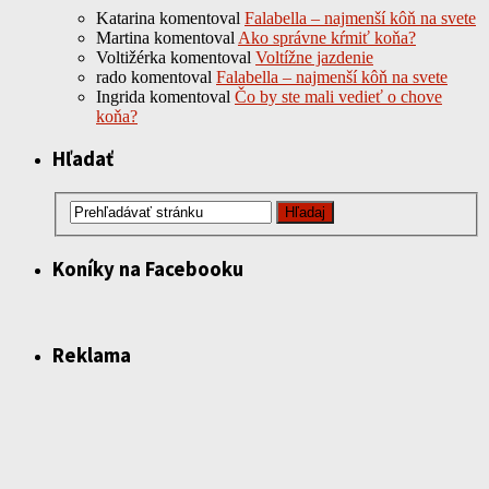
Katarina
komentoval
Falabella – najmenší kôň na svete
Martina
komentoval
Ako správne kŕmiť koňa?
Voltižérka
komentoval
Voltížne jazdenie
rado
komentoval
Falabella – najmenší kôň na svete
Ingrida
komentoval
Čo by ste mali vedieť o chove
koňa?
Hľadať
Koníky na Facebooku
Reklama