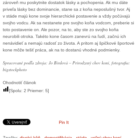
zároveň mu poskytnite dostatok lásky a pochopenia. Ak mu dáte
priveľa lásky bez dominancie, stane sa z koňa neposlušný tvor. Aj
v stáde majú kone svoje hierarchické postavenie a vždy počúvajú
svojho vodcu. Ak sa nestanete pre svojho koňa vodcom, preberie si
toto postavenie on. Ale pozor, na to, aby ste zo svojho koňa
neurobili otroka. Takéto kone časom zanevrú na ľudí, začnú ich
nenávidieť a nemajú radosť zo života. A pritom aj špičkové športové
kone môže tešiť práca, ak na to dostanú vhodné podmienky.
Spracované podľa zdroja: Jo Birdová – Prirodzený chov koní, fotografia:
bigstockphoto
Ohodnotiť článok
[Spolu:
2
Priemer:
5
]
Pin It
Značky:
divoký kôň
,
domestifikácia
,
stádo
,
voľný chov koní