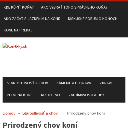
KDE KÚPIŤ KOŇA?
AKO VYBRAŤ TOHO SPRÁVNEHO KOŇA?
AKO ZAČAŤ S JAZDENÍM NA KONI?
DISKUSNÉ FÓRUM O KOŇOCH
KONE NA PREDAJ
STAROSTLIVOSŤ A CHOV
KŔMENIE A POTRAVA
ZDRAVIE
PLEMENÁ KONÍ
JAZDECTVO
ZAUJÍMAVOSTI A TIPY
Domov
»
Starostlivosť a chov
» Prirodzený chov koní
Prirodzený chov koní