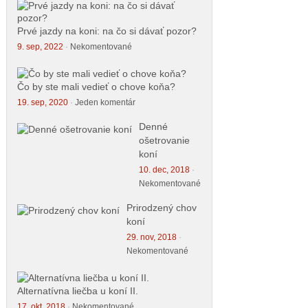
Prvé jazdy na koni: na čo si dávať pozor?
9. sep, 2022
·
Nekomentované
Čo by ste mali vedieť o chove koňa?
19. sep, 2020
·
Jeden komentár
Denné
ošetrovanie
koní
10. dec, 2018
·
Nekomentované
Prirodzený chov
koní
29. nov, 2018
·
Nekomentované
Alternatívna liečba u koní II.
17. okt, 2018
·
Nekomentované