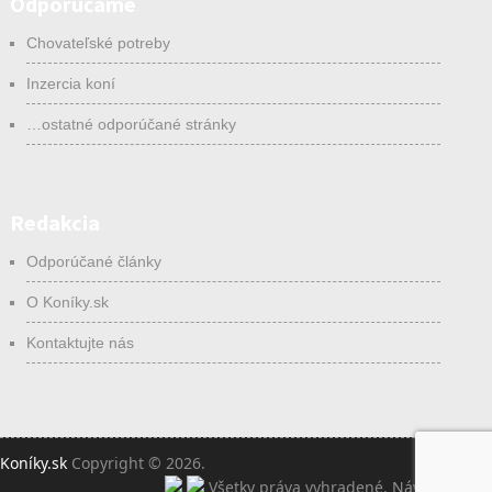
Odporúčame
Chovateľské potreby
Inzercia koní
…ostatné odporúčané stránky
Redakcia
Odporúčané články
O Koníky.sk
Kontaktujte nás
Koníky.sk
Copyright © 2026.
Všetky práva vyhradené.
Návrat hore ↑