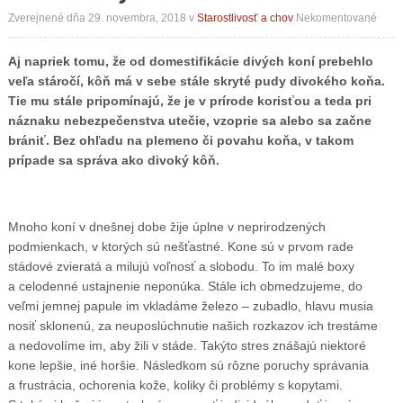
Zverejnené dňa 29. novembra, 2018
v
Starostlivosť a chov
Nekomentované
Aj napriek tomu, že od domestifikácie divých koní prebehlo
veľa stáročí, kôň má v sebe stále skryté pudy divokého koňa.
Tie mu stále pripomínajú, že je v prírode korisťou a teda pri
náznaku nebezpečenstva utečie, vzoprie sa alebo sa začne
brániť. Bez ohľadu na plemeno či povahu koňa, v takom
prípade sa správa ako divoký kôň.
Mnoho koní v dnešnej dobe žije úplne v neprirodzených
podmienkach, v ktorých sú nešťastné. Kone sú v prvom rade
stádové zvieratá a milujú voľnosť a slobodu. To im malé boxy
a celodenné ustajnenie neponúka. Stále ich obmedzujeme, do
veľmi jemnej papule im vkladáme železo – zubadlo, hlavu musia
nosiť sklonenú, za neuposlúchnutie našich rozkazov ich trestáme
a nedovolíme im, aby žili v stáde. Takýto stres znášajú niektoré
kone lepšie, iné horšie. Následkom sú rôzne poruchy správania
a frustrácia, ochorenia kože, koliky či problémy s kopytami.