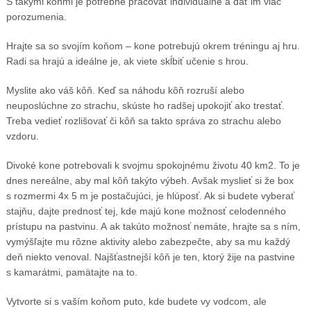
S takými koňmi je potrebné pracovať individuálne a dať im viac
porozumenia.
Hrajte sa so svojím koňom – kone potrebujú okrem tréningu aj hru.
Radi sa hrajú a ideálne je, ak viete skĺbiť učenie s hrou.
Myslite ako váš kôň. Keď sa náhodu kôň rozruší alebo
neuposlúchne zo strachu, skúste ho radšej upokojiť ako trestať.
Treba vedieť rozlišovať či kôň sa takto správa zo strachu alebo
vzdoru.
Divoké kone potrebovali k svojmu spokojnému životu 40 km
2
. To je
dnes nereálne, aby mal kôň takýto výbeh. Avšak myslieť si že box
s rozmermi 4x 5 m je postačujúci, je hlúposť. Ak si budete vyberať
stajňu, dajte prednosť tej, kde majú kone možnosť celodenného
prístupu na pastvinu. A ak takúto možnosť nemáte, hrajte sa s ním,
vymýšľajte mu rôzne aktivity alebo zabezpečte, aby sa mu každý
deň niekto venoval. Najšťastnejší kôň je ten, ktorý žije na pastvine
s kamarátmi, pamätajte na to.
Vytvorte si s vaším koňom puto, kde budete vy vodcom, ale