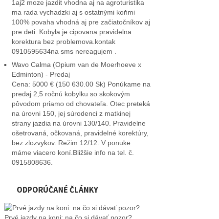
1aj2 moze jazdit vhodna aj na agroturistika
ma rada vychadzki aj s ostatnými koňmi
100% povaha vhodná aj pre začiatočníkov aj
pre deti. Kobyla je cipovana pravidelna
korektura bez problemova.kontak
0910595634na sms nereagujem .
Wavo Calma (Opium van de Moerhoeve x
Edminton) - Predaj
Cena: 5000 € (150 630.00 Sk) Ponúkame na
predaj 2,5 ročnú kobylku so skokovým
pôvodom priamo od chovateľa. Otec preteká
na úrovni 150, jej súrodenci z matkinej
strany jazdia na úrovni 130/140. Pravidelne
ošetrovaná, očkovaná, pravidelné korektúry,
bez zlozvykov. Režim 12/12. V ponuke
máme viacero koní.Bližšie info na tel. č.
0915808636.
ODPORÚČANÉ ČLÁNKY
Prvé jazdy na koni: na čo si dávať pozor?