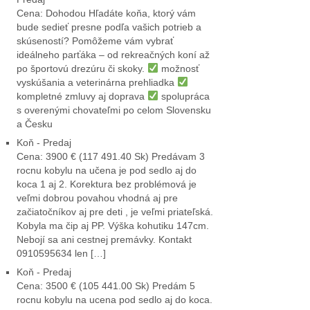
Cena: Dohodou Hľadáte koňa, ktorý vám
bude sedieť presne podľa vašich potrieb a
skúseností? Pomôžeme vám vybrať
ideálneho parťáka – od rekreačných koní až
po športovú drezúru či skoky.
možnosť
vyskúšania a veterinárna prehliadka
kompletné zmluvy aj doprava
spolupráca
s overenými chovateľmi po celom Slovensku
a Česku
Koň - Predaj
Cena: 3900 € (117 491.40 Sk) Predávam 3
rocnu kobylu na učena je pod sedlo aj do
koca 1 aj 2. Korektura bez problémová je
veľmi dobrou povahou vhodná aj pre
začiatočníkov aj pre deti , je veľmi priateľská.
Kobyla ma čip aj PP. Výška kohutiku 147cm.
Nebojí sa ani cestnej premávky. Kontakt
0910595634 len […]
Koň - Predaj
Cena: 3500 € (105 441.00 Sk) Predám 5
rocnu kobylu na ucena pod sedlo aj do koca.