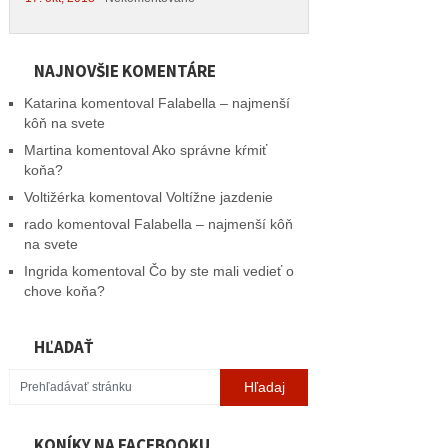
NAJNOVŠIE KOMENTÁRE
Katarina
komentoval
Falabella – najmenší
kôň na svete
Martina
komentoval
Ako správne kŕmiť
koňa?
Voltižérka
komentoval
Voltížne jazdenie
rado
komentoval
Falabella – najmenší kôň
na svete
Ingrida
komentoval
Čo by ste mali vedieť o
chove koňa?
HĽADAŤ
KONÍKY NA FACEBOOKU