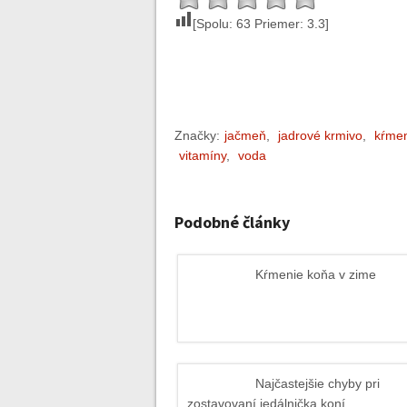
[Spolu:
63
Priemer:
3.3
]
Značky:
jačmeň
,
jadrové krmivo
,
kŕmen
vitamíny
,
voda
Podobné články
Kŕmenie koňa v zime
Najčastejšie chyby pri
zostavovaní jedálnička koní