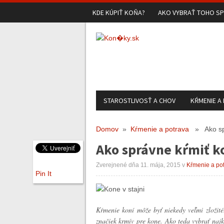
KDE KÚPIŤ KOŇA?
AKO VYBRAŤ TOHO S
STAROSTLIVOSŤ A CHOV
KŔMENIE A
Domov
»
Kŕmenie a potrava
» Ako spr
Ako správne kŕmiť k
Zverejnené dňa 11. mája, 2015
v
Kŕmenie a po
Pin It
Kŕmenie koní môže byť niekedy veľmi zložit
značiek krmív pre kone. Ako teda vybrať najk