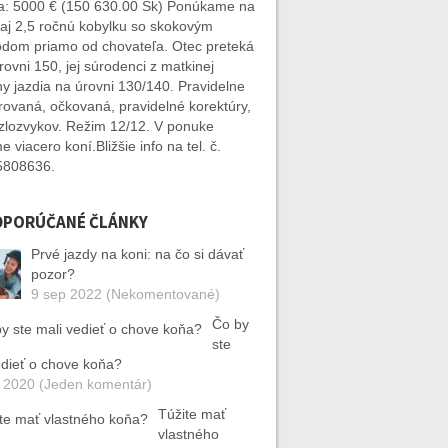
: 5000 € (150 630.00 Sk) Ponúkame na
aj 2,5 ročnú kobylku so skokovým
dom priamo od chovateľa. Otec preteká
rovni 150, jej súrodenci z matkinej
ny jazdia na úrovni 130/140. Pravidelne
rovaná, očkovaná, pravidelné korektúry,
zlozvykov. Režim 12/12. V ponuke
 viacero koní.Bližšie info na tel. č.
5808636.
DPORÚČANÉ ČLÁNKY
Prvé jazdy na koni: na čo si dávať
pozor?
9 sep 2022 (Nekomentované)
Čo by
ste
edieť o chove koňa?
 2020 (Jeden komentár)
Túžite mať
vlastného