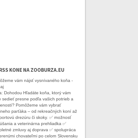
KONE NA ZOOBURZA.EU
žeme vám nájsť vysnívaného koňa -
aj
: Dohodou Hľadáte koňa, ktorý vám
 sedieť presne podľa vašich potrieb a
eností? Pomôžeme vám vybrať
lneho parťáka – od rekreačných koní až
portovú drezúru či skoky. ✅ možnosť
úšania a veterinárna prehliadka ✅
letné zmluvy aj doprava ✅ spolupráca
erenými chovateľmi po celom Slovensku