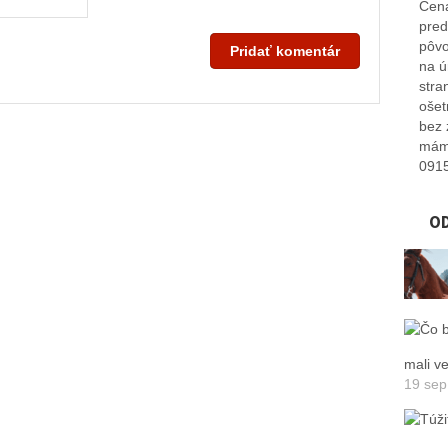
Cena
pred
pôvo
na ú
stra
ošet
bez 
máme
091
O
mali v
19 sep