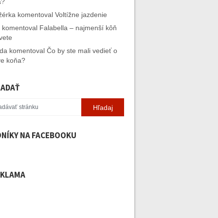
a?
ižérka
komentoval
Voltížne jazdenie
komentoval
Falabella – najmenší kôň
vete
ida
komentoval
Čo by ste mali vedieť o
e koňa?
ĽADAŤ
NÍKY NA FACEBOOKU
EKLAMA