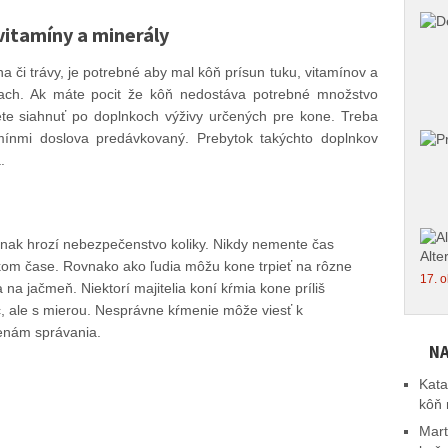
vitamíny a minerály
a či trávy, je potrebné aby mal kôň prísun tuku, vitamínov a
kach. Ak máte pocit že kôň nedostáva potrebné množstvo
žete siahnuť po doplnkoch výživy určených pre kone. Treba
mínmi doslova predávkovaný. Prebytok takýchto doplnkov
.
inak hrozí nebezpečenstvo koliky. Nikdy nemente čas
Alte
kom čase. Rovnako ako ľudia môžu kone trpieť na rôzne
17. o
a na jačmeň. Niektorí majitelia koní kŕmia kone príliš
, ale s mierou. Nesprávne kŕmenie môže viesť k
enám správania.
NA
Kata
kôň 
Mart