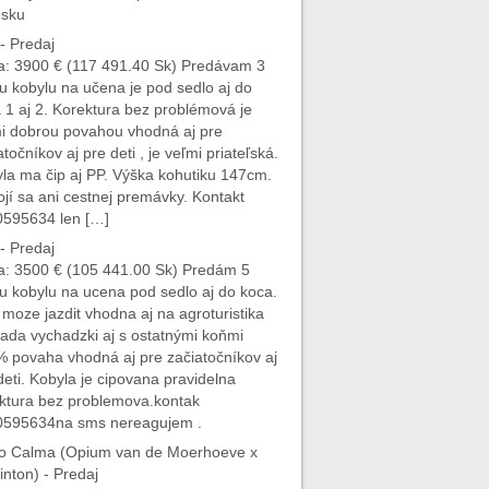
esku
- Predaj
: 3900 € (117 491.40 Sk) Predávam 3
u kobylu na učena je pod sedlo aj do
 1 aj 2. Korektura bez problémová je
i dobrou povahou vhodná aj pre
atočníkov aj pre deti , je veľmi priateľská.
la ma čip aj PP. Výška kohutiku 147cm.
jí sa ani cestnej premávky. Kontakt
595634 len […]
- Predaj
: 3500 € (105 441.00 Sk) Predám 5
u kobylu na ucena pod sedlo aj do koca.
 moze jazdit vhodna aj na agroturistika
ada vychadzki aj s ostatnými koňmi
 povaha vhodná aj pre začiatočníkov aj
deti. Kobyla je cipovana pravidelna
ktura bez problemova.kontak
0595634na sms nereagujem .
 Calma (Opium van de Moerhoeve x
nton) - Predaj