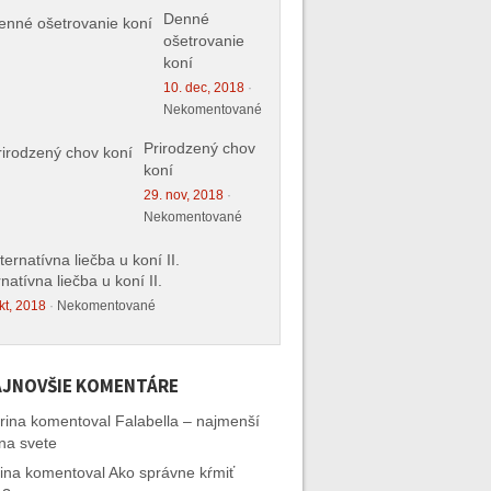
Denné
ošetrovanie
koní
10. dec, 2018
·
Nekomentované
Prirodzený chov
koní
29. nov, 2018
·
Nekomentované
rnatívna liečba u koní II.
kt, 2018
·
Nekomentované
JNOVŠIE KOMENTÁRE
rina
komentoval
Falabella – najmenší
na svete
ina
komentoval
Ako správne kŕmiť