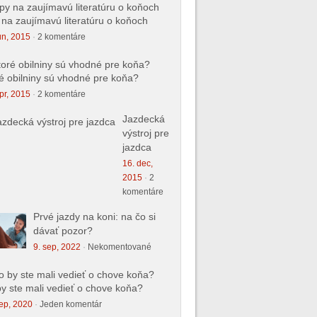
 na zaujímavú literatúru o koňoch
ún, 2015
·
2 komentáre
é obilniny sú vhodné pre koňa?
pr, 2015
·
2 komentáre
Jazdecká
výstroj pre
jazdca
16. dec,
2015
·
2
komentáre
Prvé jazdy na koni: na čo si
dávať pozor?
9. sep, 2022
·
Nekomentované
y ste mali vedieť o chove koňa?
ep, 2020
·
Jeden komentár