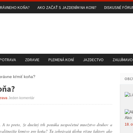
PRÁVNEHO KOŇA?
AKO ZAČAŤ S JAZDENÍM NA KONI?
DISKUSNÉ FÓR
 POTRAVA
ZDRAVIE
PLEMENÁ KONÍ
JAZDECTVO
ZAUJÍMAVOS
ávne kŕmiť koňa?
OBĽ
oňa?
trava
Jeden komentár
Ako 
é. A to preto, že dnešný trh ponúka nespočetné množstvo druhov a
18. o
valitnejšie krmivo pre koňa? Tu zohrávajú úlohu rôzne faktory ako