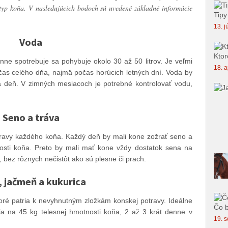
i typ koňa. V nasledujúcich bodoch sú uvedené základné informácie
Tipy
13. j
Voda
Ktor
ne spotrebuje sa pohybuje okolo 30 až 50 litrov. Je veľmi
18. a
očas celého dňa, najmä počas horúcich letných dní. Voda by
 deň. V zimných mesiacoch je potrebné kontrolovať vodu,
Seno a tráva
otravy každého koňa. Každý deň by mali kone zožrať seno a
osti koňa. Preto by mali mať kone vždy dostatok sena na
, bez rôznych nečistôt ako sú plesne či prach.
 jačmeň a kukurica
toré patria k nevyhnutným zložkám konskej potravy. Ideálne
Čo b
lia na 45 kg telesnej hmotnosti koňa, 2 až 3 krát denne v
19. s