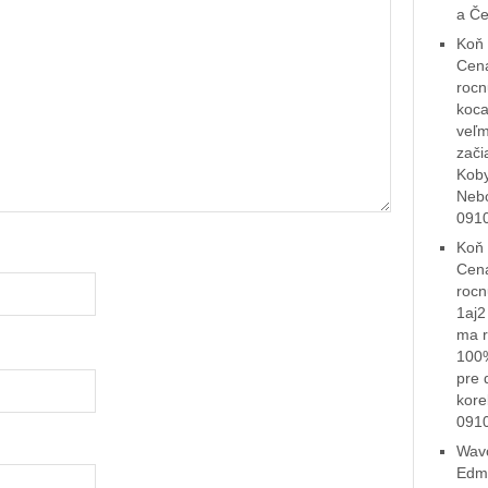
a Č
Koň 
Cena
rocn
koca
veľm
zači
Koby
Nebo
0910
Koň 
Cena
rocn
1aj2
ma r
100%
pre 
kore
091
Wavo
Edmi