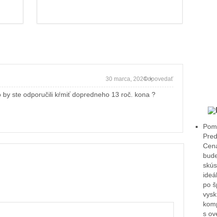
30 marca, 2024 •
Odpovedať
 by ste odporučili kŕmiť dopredneho 13 roč. kona ?
Pomô
Pred
Cena
bude
skús
ideá
po š
vysk
komp
s ov