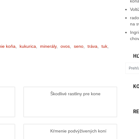
koň
Volt
rado
na s
Ingr
chov
ie koňa
,
kukurica
,
minerály
,
ovos
,
seno
,
tráva
,
tuk
,
H
KO
Škodlivé rastliny pre kone
R
Kŕmenie podvýživených koní