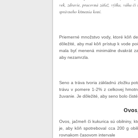
vek, zdravie, pracovná záťaž, výška, váha č
správneho kŕmenia koní.
Priemerné množstvo vody, ktoré kôň den
dôležité, aby mal kôň prístup k vode p
mala byť menená minimálne dvakrát za
aby nezamrzla.
Seno a tráva tvoria základnú zložku p
trávu v pomere 1-2% z celkovej hmotn
žuvanie. Je dôležité, aby seno bolo čisté
Ovos,
Ovos, jačmeň či kukurica sú obilniny, k
je, aby kôň spotreboval cca 200 g obi
rovnakom časovom intervale