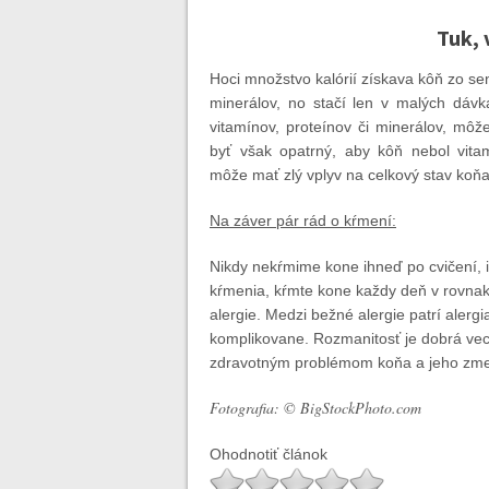
Tuk, 
Hoci množstvo kalórií získava kôň zo sen
minerálov, no stačí len v malých dáv
vitamínov, proteínov či minerálov, mô
byť však opatrný, aby kôň nebol vita
môže mať zlý vplyv na celkový stav koňa
Na záver pár rád o kŕmení:
Nikdy nekŕmime kone ihneď po cvičení, 
kŕmenia, kŕmte kone každy deň v rovna
alergie. Medzi bežné alergie patrí alergi
komplikovane. Rozmanitosť je dobrá vec
zdravotným problémom koňa a jeho zm
Fotografia: © BigStockPhoto.com
Ohodnotiť článok