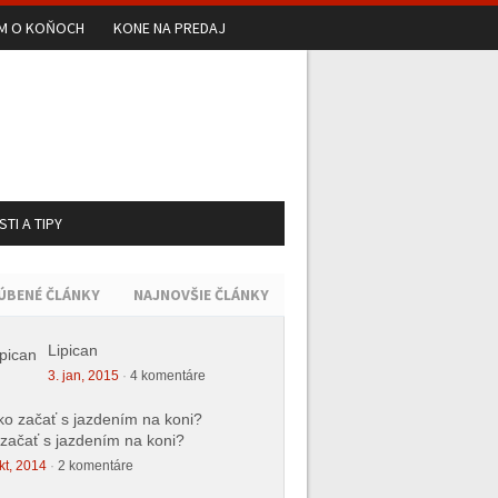
UM O KOŇOCH
KONE NA PREDAJ
TI A TIPY
ÚBENÉ ČLÁNKY
NAJNOVŠIE ČLÁNKY
Lipican
3. jan, 2015
·
4 komentáre
začať s jazdením na koni?
kt, 2014
·
2 komentáre