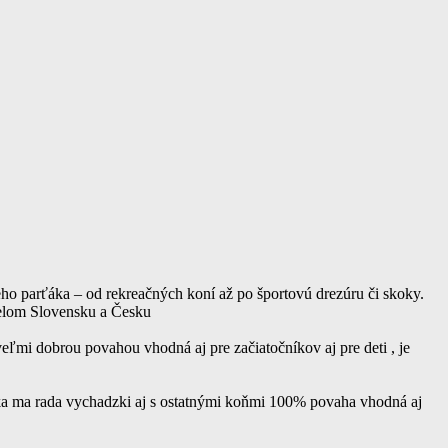
o parťáka – od rekreačných koní až po športovú drezúru či skoky.
elom Slovensku a Česku
ľmi dobrou povahou vhodná aj pre začiatočníkov aj pre deti , je
ika ma rada vychadzki aj s ostatnými koňmi 100% povaha vhodná aj