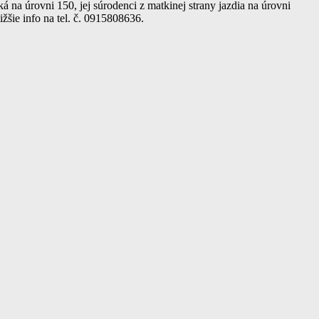
a úrovni 150, jej súrodenci z matkinej strany jazdia na úrovni
šie info na tel. č. 0915808636.