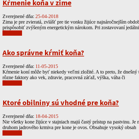
Kŕmenie koňa v zime
Zverejnené dňa:
25-04-2018
Zima je pre zvieratá, zvlášť pre tie vonku žijúce najnáročnejším obdo
prispôsobiť zvýšeným energetickým nárokom. Pri zostavovaní jedálni
Čítať viac
Ako správne kŕmiť koňa?
Zverejnené dňa:
11-05-2015
Kŕmenie koní môže byť niekedy veľmi zložité. A to preto, že dnešný
rôzne faktory ako vek, zdravie, pracovná záťaž, výška, váha či
Čítať viac
Ktoré obilniny sú vhodné pre koňa?
Zverejnené dňa:
18-04-2015
Nie všetky kone žijúce v stajniach majú častý prístup na pastvinu. J
druhom jadrového krmiva pre kone je ovos. Obsahuje vysoký obsah
Čítať viac