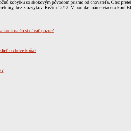
čnú kobylku so skokovým pôvodom priamo od chovateľa. Otec preteká n
orektúry, bez zlozvykov. Režim 12/12. V ponuke máme viacero koní.Bliž
a koni: na čo si dávať pozor?
edieť o chove koňa?
a?