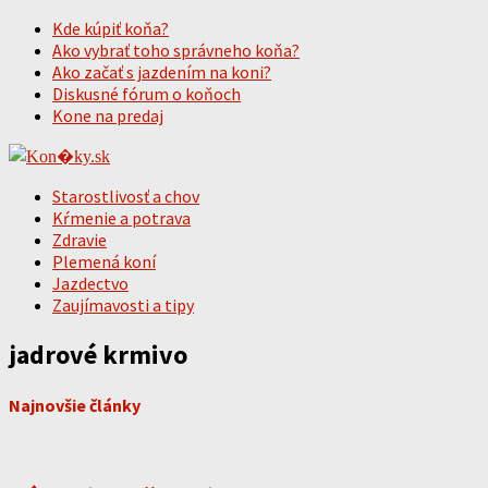
Kde kúpiť koňa?
Ako vybrať toho správneho koňa?
Ako začať s jazdením na koni?
Diskusné fórum o koňoch
Kone na predaj
Starostlivosť a chov
Kŕmenie a potrava
Zdravie
Plemená koní
Jazdectvo
Zaujímavosti a tipy
jadrové krmivo
Najnovšie články