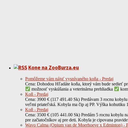
Kone na ZooBurza.eu
Pomôžeme vám nájsť vysnívaného koňa - Predaj
Cena: Dohodou Hľadáte koňa, ktorý vám bude sedieť pre
možnosť vyskúšania a veterinárna prehliadka
komp
Koň - Predaj
Cena: 3900 € (117 491.40 Sk) Predávam 3 rocnu kobylu na
veľmi priateľská. Kobyla ma čip aj PP. Výška kohutiku
Koň - Predaj
Cena: 3500 € (105 441.00 Sk) Predám 5 rocnu kobylu na 
pre začiatočníkov aj pre deti. Kobyla je cipovana prav
Wavo Calma (Opium van de Moerhoeve x Edminton) - P