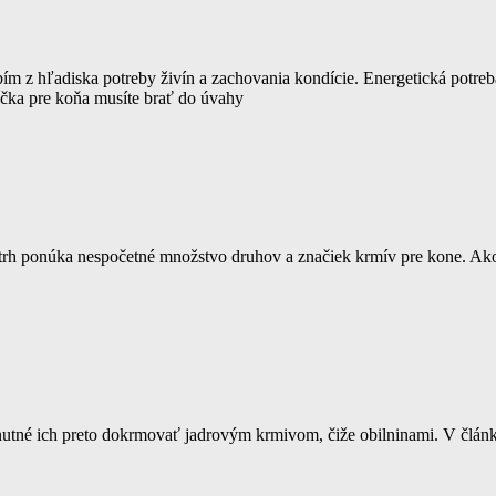
bím z hľadiska potreby živín a zachovania kondície. Energetická potreba
čka pre koňa musíte brať do úvahy
 trh ponúka nespočetné množstvo druhov a značiek krmív pre kone. Ako
e nutné ich preto dokrmovať jadrovým krmivom, čiže obilninami. V článku