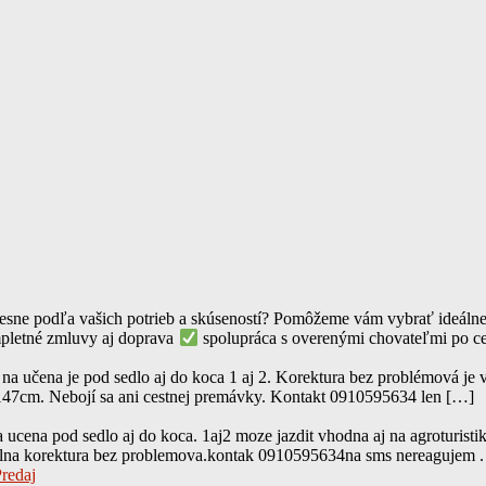
sne podľa vašich potrieb a skúseností? Pomôžeme vám vybrať ideálneh
letné zmluvy aj doprava
spolupráca s overenými chovateľmi po c
 učena je pod sedlo aj do koca 1 aj 2. Korektura bez problémová je ve
 147cm. Nebojí sa ani cestnej premávky. Kontakt 0910595634 len […]
ucena pod sedlo aj do koca. 1aj2 moze jazdit vhodna aj na agroturist
idelna korektura bez problemova.kontak 0910595634na sms nereagujem .
redaj