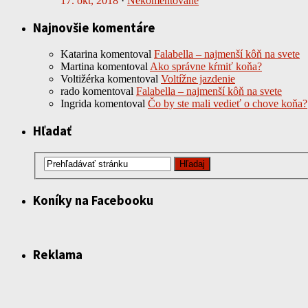
17. okt, 2018
·
Nekomentované
Najnovšie komentáre
Katarina
komentoval
Falabella – najmenší kôň na svete
Martina
komentoval
Ako správne kŕmiť koňa?
Voltižérka
komentoval
Voltížne jazdenie
rado
komentoval
Falabella – najmenší kôň na svete
Ingrida
komentoval
Čo by ste mali vedieť o chove koňa?
Hľadať
Koníky na Facebooku
Reklama