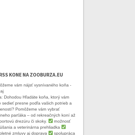
KONE NA ZOOBURZA.EU
žeme vám nájsť vysnívaného koňa -
aj
: Dohodou Hľadáte koňa, ktorý vám
 sedieť presne podľa vašich potrieb a
eností? Pomôžeme vám vybrať
lneho parťáka – od rekreačných koní až
portovú drezúru či skoky.
možnosť
úšania a veterinárna prehliadka
letné zmluvy aj doprava
spolupráca