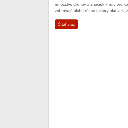
množstvo druhov a značiek krmív pre kon
zohrávajú úlohu rôzne faktory ako vek, z
Čítať viac