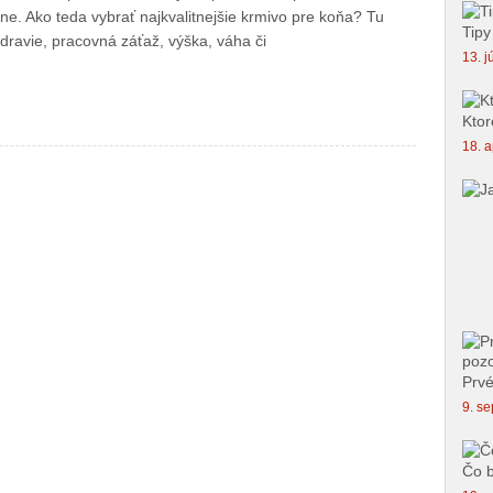
e. Ako teda vybrať najkvalitnejšie krmivo pre koňa? Tu
Tipy
dravie, pracovná záťaž, výška, váha či
13. j
Ktor
18. a
Prvé
9. se
Čo b