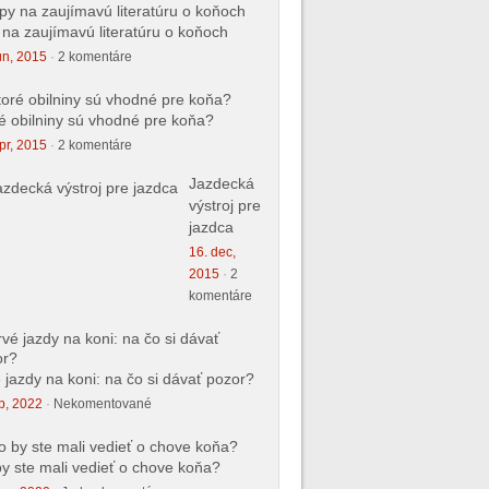
 na zaujímavú literatúru o koňoch
ún, 2015
·
2 komentáre
é obilniny sú vhodné pre koňa?
pr, 2015
·
2 komentáre
Jazdecká
výstroj pre
jazdca
16. dec,
2015
·
2
komentáre
 jazdy na koni: na čo si dávať pozor?
p, 2022
·
Nekomentované
y ste mali vedieť o chove koňa?