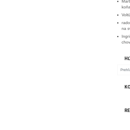
Mart
koň
Volt
rado
na s
Ingr
chov
H
KO
R