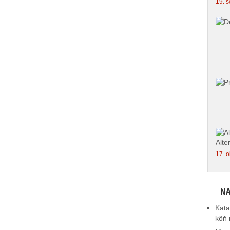
19. s
Alte
17. o
NA
Kata
kôň 