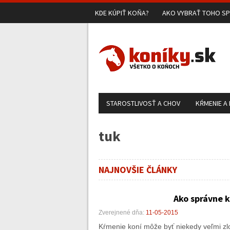
KDE KÚPIŤ KOŇA?
AKO VYBRAŤ TOHO S
STAROSTLIVOSŤ A CHOV
KŔMENIE A
tuk
NAJNOVŠIE ČLÁNKY
Ako správne k
Zverejnené dňa:
11-05-2015
Kŕmenie koní môže byť niekedy veľmi zlo