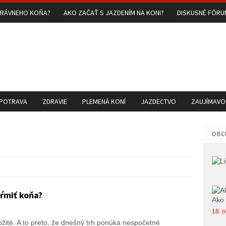
PRÁVNEHO KOŇA?
AKO ZAČAŤ S JAZDENÍM NA KONI?
DISKUSNÉ FÓR
 POTRAVA
ZDRAVIE
PLEMENÁ KONÍ
JAZDECTVO
ZAUJÍMAVOS
OBĽ
ŕmiť koňa?
Ako 
18. o
žité. A to preto, že dnešný trh ponúka nespočetné