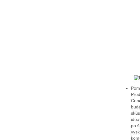
Pomô
Pred
Cena
bude
skús
ideá
po š
vysk
komp