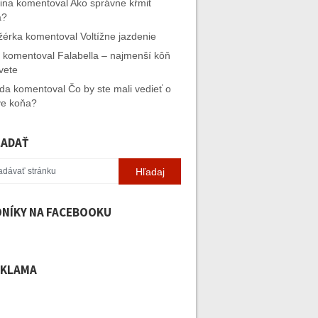
ina
komentoval
Ako správne kŕmiť
a?
ižérka
komentoval
Voltížne jazdenie
komentoval
Falabella – najmenší kôň
vete
ida
komentoval
Čo by ste mali vedieť o
e koňa?
ĽADAŤ
NÍKY NA FACEBOOKU
EKLAMA