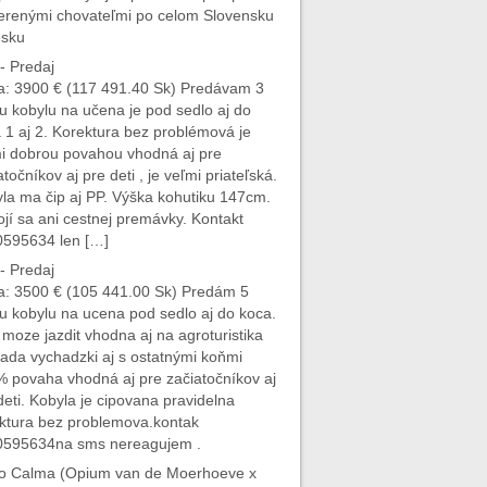
erenými chovateľmi po celom Slovensku
esku
- Predaj
: 3900 € (117 491.40 Sk) Predávam 3
u kobylu na učena je pod sedlo aj do
 1 aj 2. Korektura bez problémová je
i dobrou povahou vhodná aj pre
atočníkov aj pre deti , je veľmi priateľská.
la ma čip aj PP. Výška kohutiku 147cm.
jí sa ani cestnej premávky. Kontakt
595634 len […]
- Predaj
: 3500 € (105 441.00 Sk) Predám 5
u kobylu na ucena pod sedlo aj do koca.
 moze jazdit vhodna aj na agroturistika
ada vychadzki aj s ostatnými koňmi
 povaha vhodná aj pre začiatočníkov aj
deti. Kobyla je cipovana pravidelna
ktura bez problemova.kontak
0595634na sms nereagujem .
 Calma (Opium van de Moerhoeve x