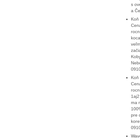
s ov
a Č
Koň 
Cena
rocn
koca
veľm
zači
Koby
Nebo
0910
Koň 
Cena
rocn
1aj2
ma r
100%
pre 
kore
091
Wavo