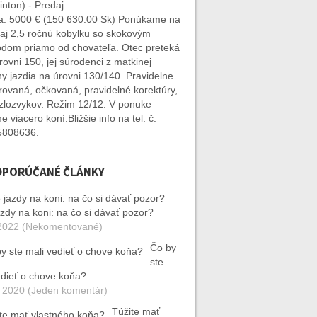
nton) - Predaj
: 5000 € (150 630.00 Sk) Ponúkame na
aj 2,5 ročnú kobylku so skokovým
dom priamo od chovateľa. Otec preteká
rovni 150, jej súrodenci z matkinej
ny jazdia na úrovni 130/140. Pravidelne
rovaná, očkovaná, pravidelné korektúry,
zlozvykov. Režim 12/12. V ponuke
 viacero koní.Bližšie info na tel. č.
5808636.
DPORÚČANÉ ČLÁNKY
azdy na koni: na čo si dávať pozor?
2022 (Nekomentované)
Čo by
ste
edieť o chove koňa?
 2020 (Jeden komentár)
Túžite mať