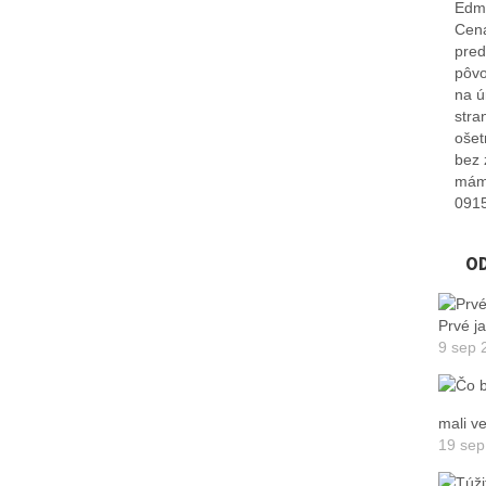
Edmi
Cena
pred
pôvo
na ú
stra
ošet
bez 
máme
091
O
Prvé j
9 sep 
mali v
19 sep