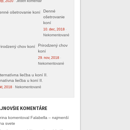
ep, 2020
·
Jeden komentár
Denné
ošetrovanie
koní
10. dec, 2018
·
Nekomentované
Prirodzený chov
koní
29. nov, 2018
·
Nekomentované
rnatívna liečba u koní II.
kt, 2018
·
Nekomentované
JNOVŠIE KOMENTÁRE
rina
komentoval
Falabella – najmenší
na svete