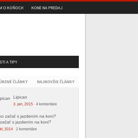
UM O KOŇOCH
KONE NA PREDAJ
TI A TIPY
ÚBENÉ ČLÁNKY
NAJNOVŠIE ČLÁNKY
Lipican
3. jan, 2015
·
4 komentáre
začať s jazdením na koni?
kt, 2014
·
2 komentáre