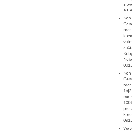
s ov
a Č
Koň 
Cena
rocn
koca
veľm
zači
Koby
Nebo
0910
Koň 
Cena
rocn
1aj2
ma r
100%
pre 
kore
091
Wavo