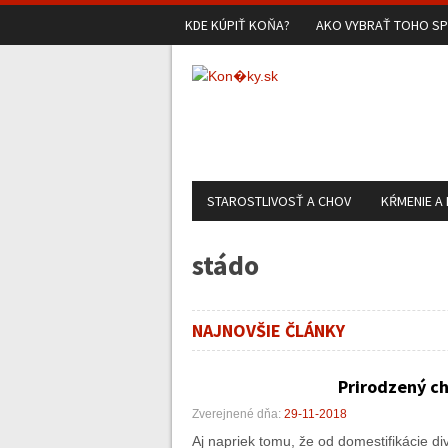
KDE KÚPIŤ KOŇA?
AKO VYBRAŤ TOHO S
STAROSTLIVOSŤ A CHOV
KŔMENIE A
stádo
NAJNOVŠIE ČLÁNKY
Prirodzený ch
Zverejnené dňa:
29-11-2018
Aj napriek tomu, že od domestifikácie di