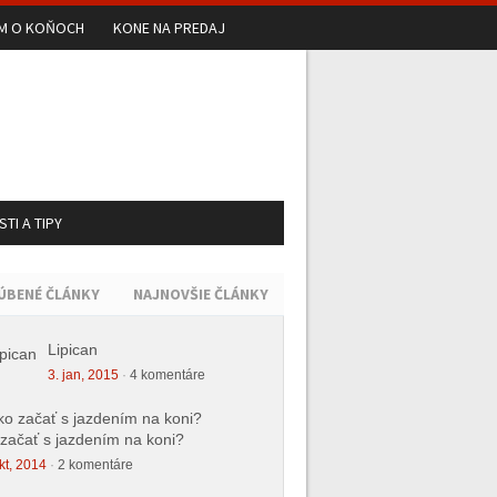
UM O KOŇOCH
KONE NA PREDAJ
TI A TIPY
ÚBENÉ ČLÁNKY
NAJNOVŠIE ČLÁNKY
Lipican
3. jan, 2015
·
4 komentáre
začať s jazdením na koni?
kt, 2014
·
2 komentáre