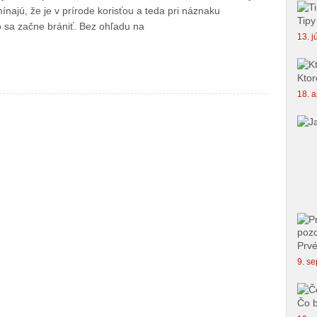
najú, že je v prírode korisťou a teda pri náznaku
Tipy
o sa začne brániť. Bez ohľadu na
13. j
Ktor
18. a
Prvé
9. se
Čo b