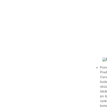
Pomô
Pred
Cena
bude
skús
ideá
po š
vysk
komp