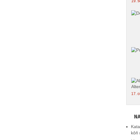
19. s
Alte
17. o
NA
Kata
kôň 