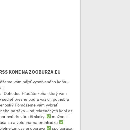
KONE NA ZOOBURZA.EU
žeme vám nájsť vysnívaného koňa -
aj
: Dohodou Hľadáte koňa, ktorý vám
 sedieť presne podľa vašich potrieb a
eností? Pomôžeme vám vybrať
lneho parťáka – od rekreačných koní až
portovú drezúru či skoky.
možnosť
úšania a veterinárna prehliadka
letné zmluvy aj doprava
spolupráca