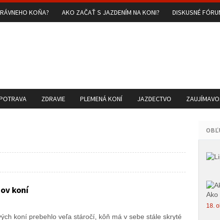
PRÁVNEHO KOŇA?
AKO ZAČAŤ S JAZDENÍM NA KONI?
DISKUSNÉ FÓR
 POTRAVA
ZDRAVIE
PLEMENÁ KONÍ
JAZDECTVO
ZAUJÍMAVOS
OBĽ
ov koní
Ako 
18. o
vých koní prebehlo veľa stáročí, kôň má v sebe stále skryté