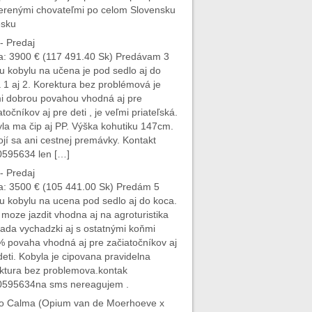
erenými chovateľmi po celom Slovensku
esku
- Predaj
: 3900 € (117 491.40 Sk) Predávam 3
u kobylu na učena je pod sedlo aj do
 1 aj 2. Korektura bez problémová je
i dobrou povahou vhodná aj pre
atočníkov aj pre deti , je veľmi priateľská.
la ma čip aj PP. Výška kohutiku 147cm.
jí sa ani cestnej premávky. Kontakt
595634 len […]
- Predaj
: 3500 € (105 441.00 Sk) Predám 5
u kobylu na ucena pod sedlo aj do koca.
 moze jazdit vhodna aj na agroturistika
ada vychadzki aj s ostatnými koňmi
 povaha vhodná aj pre začiatočníkov aj
deti. Kobyla je cipovana pravidelna
ktura bez problemova.kontak
0595634na sms nereagujem .
 Calma (Opium van de Moerhoeve x