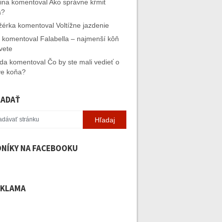
ina
komentoval
Ako správne kŕmiť
a?
ižérka
komentoval
Voltížne jazdenie
komentoval
Falabella – najmenší kôň
vete
ida
komentoval
Čo by ste mali vedieť o
e koňa?
ĽADAŤ
NÍKY NA FACEBOOKU
EKLAMA