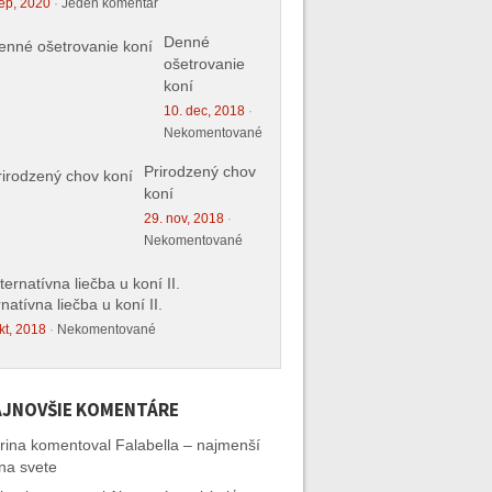
ep, 2020
·
Jeden komentár
Denné
ošetrovanie
koní
10. dec, 2018
·
Nekomentované
Prirodzený chov
koní
29. nov, 2018
·
Nekomentované
rnatívna liečba u koní II.
kt, 2018
·
Nekomentované
JNOVŠIE KOMENTÁRE
rina
komentoval
Falabella – najmenší
na svete