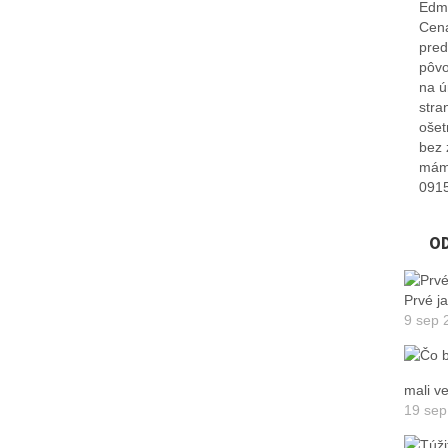
Edmi
Cena
pred
pôvo
na ú
stra
ošet
bez 
máme
091
O
Prvé j
9 sep 
mali v
19 sep