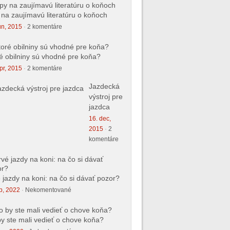
 na zaujímavú literatúru o koňoch
ún, 2015
·
2 komentáre
é obilniny sú vhodné pre koňa?
pr, 2015
·
2 komentáre
Jazdecká
výstroj pre
jazdca
16. dec,
2015
·
2
komentáre
 jazdy na koni: na čo si dávať pozor?
p, 2022
·
Nekomentované
y ste mali vedieť o chove koňa?