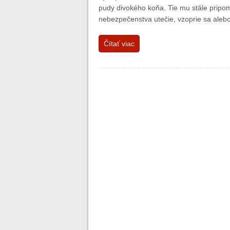
pudy divokého koňa. Tie mu stále pripomí
nebezpečenstva utečie, vzoprie sa aleb
Čítať viac