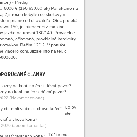
nton) - Predaj
: 5000 € (150 630.00 Sk) Ponúkame na
aj 2,5 ročnú kobylku so skokovým
dom priamo od chovateľa. Otec preteká
rovni 150, jej súrodenci z matkinej
ny jazdia na úrovni 130/140. Pravidelne
rovaná, očkovaná, pravidelné korektúry,
zlozvykov. Režim 12/12. V ponuke
 viacero koní.Bližšie info na tel. č.
5808636.
DPORÚČANÉ ČLÁNKY
azdy na koni: na čo si dávať pozor?
2022 (Nekomentované)
Čo by
ste
edieť o chove koňa?
 2020 (Jeden komentár)
Túžite mať