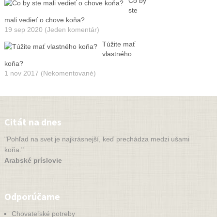
Čo by
ste
mali vedieť o chove koňa?
19 sep 2020 (Jeden komentár)
Túžite mať
vlastného
koňa?
1 nov 2017 (Nekomentované)
Citát na dnes
"Pohľad na svet je najkrásnejší, keď prechádza medzi ušami
koňa."
Arabské príslovie
Odporúčame
Chovateľské potreby