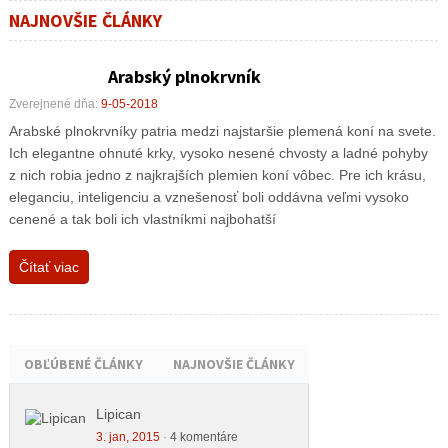
NAJNOVŠIE ČLÁNKY
Arabský plnokrvník
Zverejnené dňa:
9-05-2018
Arabské plnokrvníky patria medzi najstaršie plemená koní na svete.
Ich elegantne ohnuté krky, vysoko nesené chvosty a ladné pohyby
z nich robia jedno z najkrajších plemien koní vôbec. Pre ich krásu,
eleganciu, inteligenciu a vznešenosť boli oddávna veľmi vysoko
cenené a tak boli ich vlastníkmi najbohatší
Čítať viac
OBĽÚBENÉ ČLÁNKY
NAJNOVŠIE ČLÁNKY
Lipican
3. jan, 2015
·
4 komentáre