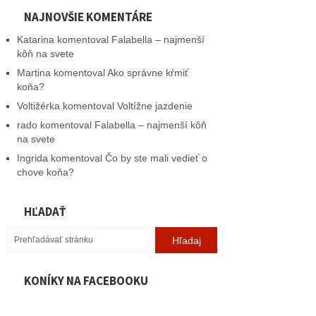
NAJNOVŠIE KOMENTÁRE
Katarina
komentoval
Falabella – najmenší
kôň na svete
Martina
komentoval
Ako správne kŕmiť
koňa?
Voltižérka
komentoval
Voltížne jazdenie
rado
komentoval
Falabella – najmenší kôň
na svete
Ingrida
komentoval
Čo by ste mali vedieť o
chove koňa?
HĽADAŤ
KONÍKY NA FACEBOOKU