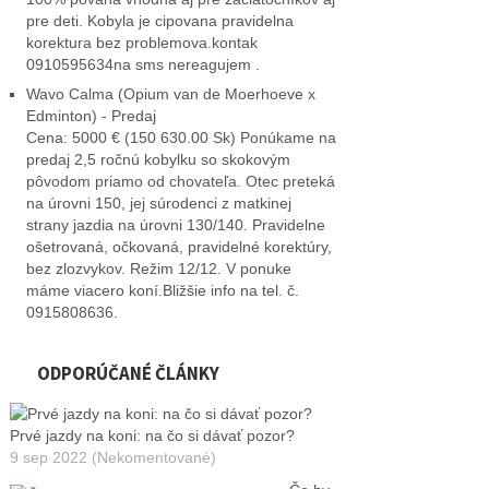
pre deti. Kobyla je cipovana pravidelna
korektura bez problemova.kontak
0910595634na sms nereagujem .
Wavo Calma (Opium van de Moerhoeve x
Edminton) - Predaj
Cena: 5000 € (150 630.00 Sk) Ponúkame na
predaj 2,5 ročnú kobylku so skokovým
pôvodom priamo od chovateľa. Otec preteká
na úrovni 150, jej súrodenci z matkinej
strany jazdia na úrovni 130/140. Pravidelne
ošetrovaná, očkovaná, pravidelné korektúry,
bez zlozvykov. Režim 12/12. V ponuke
máme viacero koní.Bližšie info na tel. č.
0915808636.
ODPORÚČANÉ ČLÁNKY
Prvé jazdy na koni: na čo si dávať pozor?
9 sep 2022 (Nekomentované)