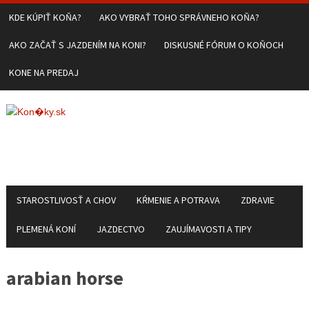
KDE KÚPIŤ KOŇA?
AKO VYBRAŤ TOHO SPRÁVNEHO KOŇA?
AKO ZAČAŤ S JAZDENÍM NA KONI?
DISKUSNÉ FÓRUM O KOŇOCH
KONE NA PREDAJ
STAROSTLIVOSŤ A CHOV
KŔMENIE A POTRAVA
ZDRAVIE
PLEMENÁ KONÍ
JAZDECTVO
ZAUJÍMAVOSTI A TIPY
arabian horse