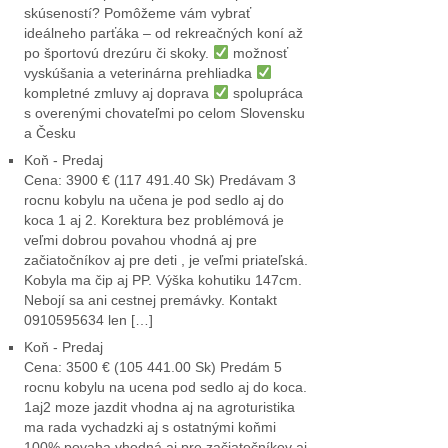
skúseností? Pomôžeme vám vybrať
ideálneho parťáka – od rekreačných koní až
po športovú drezúru či skoky.
možnosť
vyskúšania a veterinárna prehliadka
kompletné zmluvy aj doprava
spolupráca
s overenými chovateľmi po celom Slovensku
a Česku
Koň - Predaj
Cena: 3900 € (117 491.40 Sk) Predávam 3
rocnu kobylu na učena je pod sedlo aj do
koca 1 aj 2. Korektura bez problémová je
veľmi dobrou povahou vhodná aj pre
začiatočníkov aj pre deti , je veľmi priateľská.
Kobyla ma čip aj PP. Výška kohutiku 147cm.
Nebojí sa ani cestnej premávky. Kontakt
0910595634 len […]
Koň - Predaj
Cena: 3500 € (105 441.00 Sk) Predám 5
rocnu kobylu na ucena pod sedlo aj do koca.
1aj2 moze jazdit vhodna aj na agroturistika
ma rada vychadzki aj s ostatnými koňmi
100% povaha vhodná aj pre začiatočníkov aj