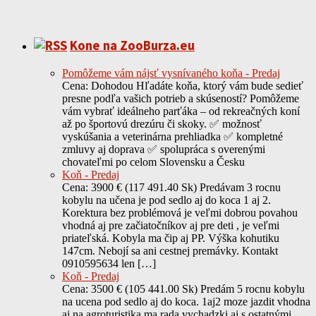
Kone na ZooBurza.eu
Pomôžeme vám nájsť vysnívaného koňa - Predaj
Cena: Dohodou Hľadáte koňa, ktorý vám bude sedieť
presne podľa vašich potrieb a skúseností? Pomôžeme
vám vybrať ideálneho parťáka – od rekreačných koní
až po športovú drezúru či skoky. ✅ možnosť
vyskúšania a veterinárna prehliadka ✅ kompletné
zmluvy aj doprava ✅ spolupráca s overenými
chovateľmi po celom Slovensku a Česku
Koň - Predaj
Cena: 3900 € (117 491.40 Sk) Predávam 3 rocnu
kobylu na učena je pod sedlo aj do koca 1 aj 2.
Korektura bez problémová je veľmi dobrou povahou
vhodná aj pre začiatočníkov aj pre deti , je veľmi
priateľská. Kobyla ma čip aj PP. Výška kohutiku
147cm. Nebojí sa ani cestnej premávky. Kontakt
0910595634 len […]
Koň - Predaj
Cena: 3500 € (105 441.00 Sk) Predám 5 rocnu kobylu
na ucena pod sedlo aj do koca. 1aj2 moze jazdit vhodna
aj na agroturistika ma rada vychadzki aj s ostatnými