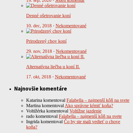
19. sep, 2020
·
Jeden komentár
Denné ošetrovanie koní
10. dec, 2018
·
Nekomentované
Prirodzený chov koní
29. nov, 2018
·
Nekomentované
Alternatívna liečba u koní II.
17. okt, 2018
·
Nekomentované
Najnovšie komentáre
Katarina
komentoval
Falabella – najmenší kôň na svete
Martina
komentoval
Ako správne kŕmiť koňa?
Voltižérka
komentoval
Voltížne jazdenie
rado
komentoval
Falabella – najmenší kôň na svete
Ingrida
komentoval
Čo by ste mali vedieť o chove
koňa?