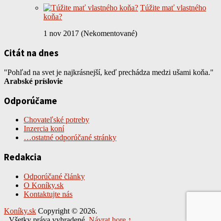
Túžite mať vlastného
koňa?
1 nov 2017 (Nekomentované)
Citát na dnes
"Pohľad na svet je najkrásnejší, keď prechádza medzi ušami koňa."
Arabské príslovie
Odporúčame
Chovateľské potreby
Inzercia koní
…ostatné odporúčané stránky
Redakcia
Odporúčané články
O Koníky.sk
Kontaktujte nás
Koníky.sk
Copyright © 2026.
Všetky práva vyhradené.
Návrat hore ↑