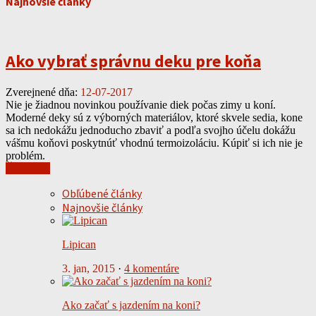
Najnovšie články
Ako vybrať správnu deku pre koňa
Zverejnené dňa:
12-07-2017
Nie je žiadnou novinkou používanie diek počas zimy u koní.
Moderné deky sú z výborných materiálov, ktoré skvele sedia, kone
sa ich nedokážu jednoducho zbaviť a podľa svojho účelu dokážu
vášmu koňovi poskytnúť vhodnú termoizoláciu. Kúpiť si ich nie je
problém.
Čítať viac
Obľúbené články
Najnovšie články
Lipican
3. jan, 2015
·
4 komentáre
Ako začať s jazdením na koni?