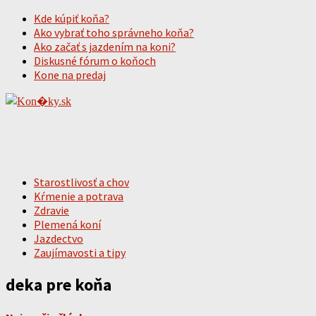
Kde kúpiť koňa?
Ako vybrať toho správneho koňa?
Ako začať s jazdením na koni?
Diskusné fórum o koňoch
Kone na predaj
Starostlivosť a chov
Kŕmenie a potrava
Zdravie
Plemená koní
Jazdectvo
Zaujímavosti a tipy
deka pre koňa