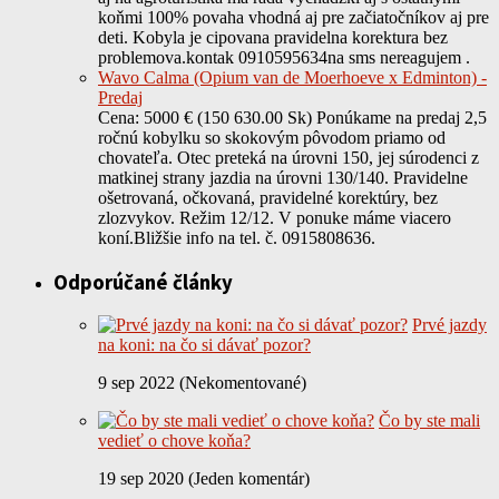
koňmi 100% povaha vhodná aj pre začiatočníkov aj pre
deti. Kobyla je cipovana pravidelna korektura bez
problemova.kontak 0910595634na sms nereagujem .
Wavo Calma (Opium van de Moerhoeve x Edminton) -
Predaj
Cena: 5000 € (150 630.00 Sk) Ponúkame na predaj 2,5
ročnú kobylku so skokovým pôvodom priamo od
chovateľa. Otec preteká na úrovni 150, jej súrodenci z
matkinej strany jazdia na úrovni 130/140. Pravidelne
ošetrovaná, očkovaná, pravidelné korektúry, bez
zlozvykov. Režim 12/12. V ponuke máme viacero
koní.Bližšie info na tel. č. 0915808636.
Odporúčané články
Prvé jazdy
na koni: na čo si dávať pozor?
9 sep 2022 (Nekomentované)
Čo by ste mali
vedieť o chove koňa?
19 sep 2020 (Jeden komentár)