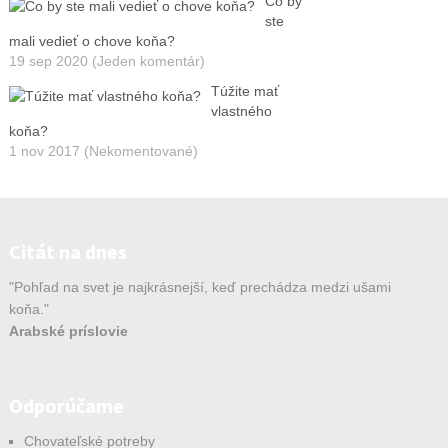
Čo by
ste
mali vedieť o chove koňa?
19 sep 2020 (Jeden komentár)
Túžite mať
vlastného
koňa?
1 nov 2017 (Nekomentované)
Citát na dnes
"Pohľad na svet je najkrásnejší, keď prechádza medzi ušami
koňa."
Arabské príslovie
Odporúčame
Chovateľské potreby