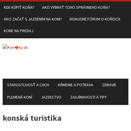
KDE KÚPIŤ KOŇA?
AKO VYBRAŤ TOHO SPRÁVNEHO KOŇA?
AKO ZAČAŤ S JAZDENÍM NA KONI?
DISKUSNÉ FÓRUM O KOŇOCH
KONE NA PREDAJ
STAROSTLIVOSŤ A CHOV
KŔMENIE A POTRAVA
ZDRAVIE
PLEMENÁ KONÍ
JAZDECTVO
ZAUJÍMAVOSTI A TIPY
konská turistika