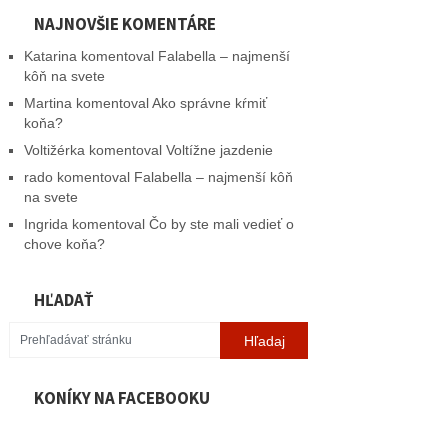
NAJNOVŠIE KOMENTÁRE
Katarina
komentoval
Falabella – najmenší
kôň na svete
Martina
komentoval
Ako správne kŕmiť
koňa?
Voltižérka
komentoval
Voltížne jazdenie
rado
komentoval
Falabella – najmenší kôň
na svete
Ingrida
komentoval
Čo by ste mali vedieť o
chove koňa?
HĽADAŤ
KONÍKY NA FACEBOOKU