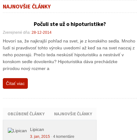
NAJNOVŠIE ČLÁNKY
Počuli ste už o hipoturistike?
Zverejnené dňa:
28-12-2014
Hovorí sa, že najkrajší pohľad na svet, je z konského sedla. Mnoho
ľudí si pravdivosť tohto výroku uvedomí až keď sa na svet naozaj z
neho pozerajú. Prečo teda neskúsiť hipoturistiku a nestráviť v
konskom sedle dovolenku? Hipoturistika dáva prechádzke
prírodou nový rozmer a
Čítať viac
OBĽÚBENÉ ČLÁNKY
NAJNOVŠIE ČLÁNKY
Lipican
3. jan, 2015
·
4 komentáre