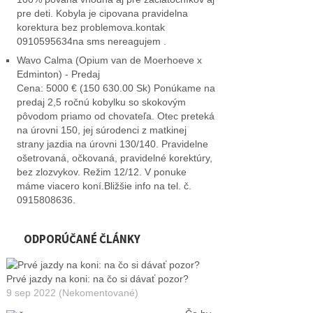
pre deti. Kobyla je cipovana pravidelna
korektura bez problemova.kontak
0910595634na sms nereagujem .
Wavo Calma (Opium van de Moerhoeve x
Edminton) - Predaj
Cena: 5000 € (150 630.00 Sk) Ponúkame na
predaj 2,5 ročnú kobylku so skokovým
pôvodom priamo od chovateľa. Otec preteká
na úrovni 150, jej súrodenci z matkinej
strany jazdia na úrovni 130/140. Pravidelne
ošetrovaná, očkovaná, pravidelné korektúry,
bez zlozvykov. Režim 12/12. V ponuke
máme viacero koní.Bližšie info na tel. č.
0915808636.
ODPORÚČANÉ ČLÁNKY
Prvé jazdy na koni: na čo si dávať pozor?
9 sep 2022 (Nekomentované)