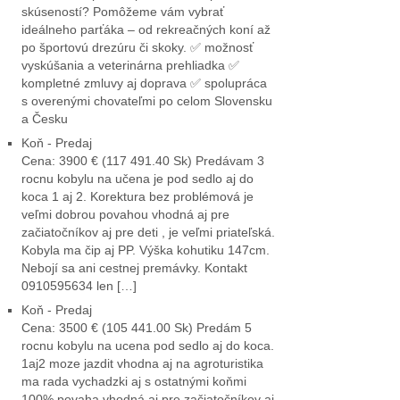
skúseností? Pomôžeme vám vybrať
ideálneho parťáka – od rekreačných koní až
po športovú drezúru či skoky. ✅ možnosť
vyskúšania a veterinárna prehliadka ✅
kompletné zmluvy aj doprava ✅ spolupráca
s overenými chovateľmi po celom Slovensku
a Česku
Koň - Predaj
Cena: 3900 € (117 491.40 Sk) Predávam 3
rocnu kobylu na učena je pod sedlo aj do
koca 1 aj 2. Korektura bez problémová je
veľmi dobrou povahou vhodná aj pre
začiatočníkov aj pre deti , je veľmi priateľská.
Kobyla ma čip aj PP. Výška kohutiku 147cm.
Nebojí sa ani cestnej premávky. Kontakt
0910595634 len […]
Koň - Predaj
Cena: 3500 € (105 441.00 Sk) Predám 5
rocnu kobylu na ucena pod sedlo aj do koca.
1aj2 moze jazdit vhodna aj na agroturistika
ma rada vychadzki aj s ostatnými koňmi
100% povaha vhodná aj pre začiatočníkov aj