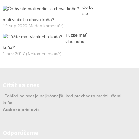
Čo by
ste
mali vedieť o chove koňa?
19 sep 2020 (Jeden komentár)
Túžite mať
vlastného
koňa?
1 nov 2017 (Nekomentované)
Citát na dnes
"Pohľad na svet je najkrásnejší, keď prechádza medzi ušami
koňa."
Arabské príslovie
Odporúčame