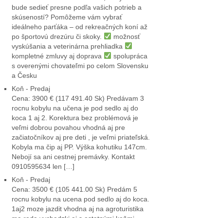
bude sedieť presne podľa vašich potrieb a
skúseností? Pomôžeme vám vybrať
ideálneho parťáka – od rekreačných koní až
po športovú drezúru či skoky.
možnosť
vyskúšania a veterinárna prehliadka
kompletné zmluvy aj doprava
spolupráca
s overenými chovateľmi po celom Slovensku
a Česku
Koň - Predaj
Cena: 3900 € (117 491.40 Sk) Predávam 3
rocnu kobylu na učena je pod sedlo aj do
koca 1 aj 2. Korektura bez problémová je
veľmi dobrou povahou vhodná aj pre
začiatočníkov aj pre deti , je veľmi priateľská.
Kobyla ma čip aj PP. Výška kohutiku 147cm.
Nebojí sa ani cestnej premávky. Kontakt
0910595634 len […]
Koň - Predaj
Cena: 3500 € (105 441.00 Sk) Predám 5
rocnu kobylu na ucena pod sedlo aj do koca.
1aj2 moze jazdit vhodna aj na agroturistika