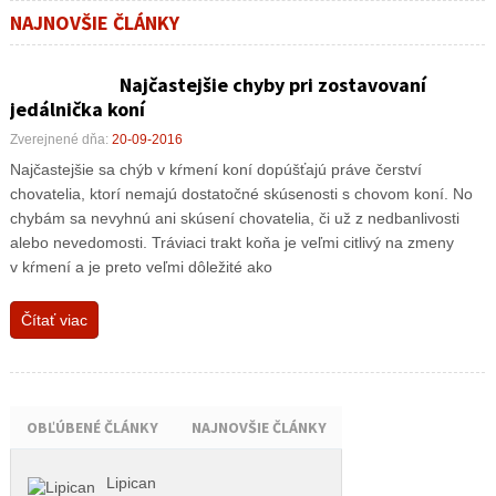
NAJNOVŠIE ČLÁNKY
Najčastejšie chyby pri zostavovaní
jedálnička koní
Zverejnené dňa:
20-09-2016
Najčastejšie sa chýb v kŕmení koní dopúšťajú práve čerství
chovatelia, ktorí nemajú dostatočné skúsenosti s chovom koní. No
chybám sa nevyhnú ani skúsení chovatelia, či už z nedbanlivosti
alebo nevedomosti. Tráviaci trakt koňa je veľmi citlivý na zmeny
v kŕmení a je preto veľmi dôležité ako
Čítať viac
OBĽÚBENÉ ČLÁNKY
NAJNOVŠIE ČLÁNKY
Lipican