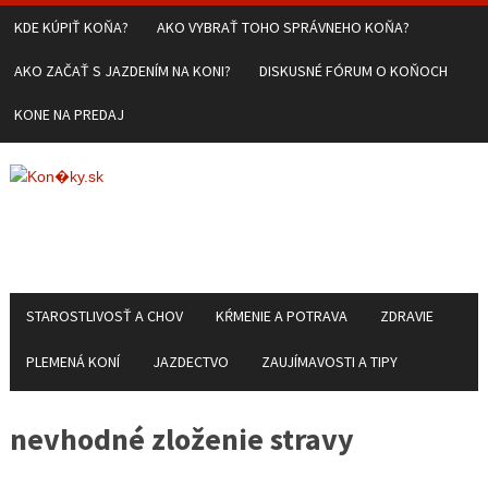
KDE KÚPIŤ KOŇA?
AKO VYBRAŤ TOHO SPRÁVNEHO KOŇA?
AKO ZAČAŤ S JAZDENÍM NA KONI?
DISKUSNÉ FÓRUM O KOŇOCH
KONE NA PREDAJ
STAROSTLIVOSŤ A CHOV
KŔMENIE A POTRAVA
ZDRAVIE
PLEMENÁ KONÍ
JAZDECTVO
ZAUJÍMAVOSTI A TIPY
nevhodné zloženie stravy