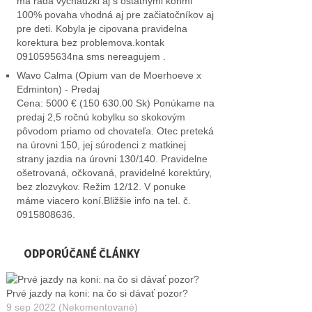
ma rada vychadzki aj s ostatnými koňmi
100% povaha vhodná aj pre začiatočníkov aj
pre deti. Kobyla je cipovana pravidelna
korektura bez problemova.kontak
0910595634na sms nereagujem .
Wavo Calma (Opium van de Moerhoeve x
Edminton) - Predaj
Cena: 5000 € (150 630.00 Sk) Ponúkame na
predaj 2,5 ročnú kobylku so skokovým
pôvodom priamo od chovateľa. Otec preteká
na úrovni 150, jej súrodenci z matkinej
strany jazdia na úrovni 130/140. Pravidelne
ošetrovaná, očkovaná, pravidelné korektúry,
bez zlozvykov. Režim 12/12. V ponuke
máme viacero koní.Bližšie info na tel. č.
0915808636.
ODPORÚČANÉ ČLÁNKY
Prvé jazdy na koni: na čo si dávať pozor?
9 sep 2022 (Nekomentované)