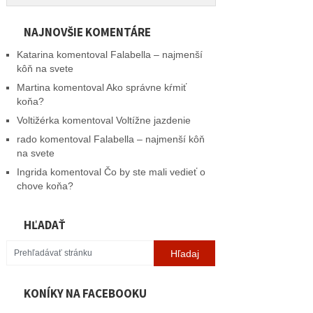
NAJNOVŠIE KOMENTÁRE
Katarina
komentoval
Falabella – najmenší
kôň na svete
Martina
komentoval
Ako správne kŕmiť
koňa?
Voltižérka
komentoval
Voltížne jazdenie
rado
komentoval
Falabella – najmenší kôň
na svete
Ingrida
komentoval
Čo by ste mali vedieť o
chove koňa?
HĽADAŤ
KONÍKY NA FACEBOOKU