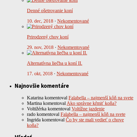
Denné ošetrovanie koní
10. dec, 2018
·
Nekomentované
Prirodzený chov koní
29. nov, 2018
·
Nekomentované
Alternatívna liečba u koní II.
17. okt, 2018
·
Nekomentované
Najnovšie komentáre
Katarina
komentoval
Falabella – najmenší kôň na svete
Martina
komentoval
Ako správne kŕmiť koňa?
Voltižérka
komentoval
Voltížne jazdenie
rado
komentoval
Falabella – najmenší kôň na svete
Ingrida
komentoval
Čo by ste mali vedieť o chove
koňa?