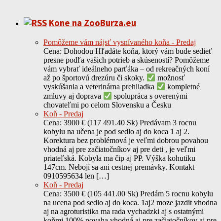
Kone na ZooBurza.eu
Pomôžeme vám nájsť vysnívaného koňa - Predaj
Cena: Dohodou Hľadáte koňa, ktorý vám bude sedieť
presne podľa vašich potrieb a skúseností? Pomôžeme
vám vybrať ideálneho parťáka – od rekreačných koní
až po športovú drezúru či skoky.
možnosť
vyskúšania a veterinárna prehliadka
kompletné
zmluvy aj doprava
spolupráca s overenými
chovateľmi po celom Slovensku a Česku
Koň - Predaj
Cena: 3900 € (117 491.40 Sk) Predávam 3 rocnu
kobylu na učena je pod sedlo aj do koca 1 aj 2.
Korektura bez problémová je veľmi dobrou povahou
vhodná aj pre začiatočníkov aj pre deti , je veľmi
priateľská. Kobyla ma čip aj PP. Výška kohutiku
147cm. Nebojí sa ani cestnej premávky. Kontakt
0910595634 len […]
Koň - Predaj
Cena: 3500 € (105 441.00 Sk) Predám 5 rocnu kobylu
na ucena pod sedlo aj do koca. 1aj2 moze jazdit vhodna
aj na agroturistika ma rada vychadzki aj s ostatnými
koňmi 100% povaha vhodná aj pre začiatočníkov aj pre