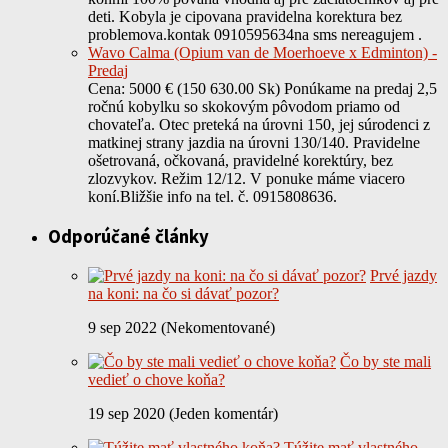
deti. Kobyla je cipovana pravidelna korektura bez
problemova.kontak 0910595634na sms nereagujem .
Wavo Calma (Opium van de Moerhoeve x Edminton) -
Predaj
Cena: 5000 € (150 630.00 Sk) Ponúkame na predaj 2,5
ročnú kobylku so skokovým pôvodom priamo od
chovateľa. Otec preteká na úrovni 150, jej súrodenci z
matkinej strany jazdia na úrovni 130/140. Pravidelne
ošetrovaná, očkovaná, pravidelné korektúry, bez
zlozvykov. Režim 12/12. V ponuke máme viacero
koní.Bližšie info na tel. č. 0915808636.
Odporúčané články
Prvé jazdy
na koni: na čo si dávať pozor?
9 sep 2022 (Nekomentované)
Čo by ste mali
vedieť o chove koňa?
19 sep 2020 (Jeden komentár)
Túžite mať vlastného