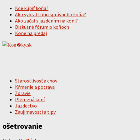
Kde kúpiť koňa?
Ako vybrať toho správneho koňa?
Ako začať s jazdením na koni?
Diskusné fórum o koňoch
Kone na predaj
Starostlivosť a chov
Kŕmenie a potrava
Zdravie
Plemená koní
Jazdectvo
Zaujímavosti a tipy
ošetrovanie