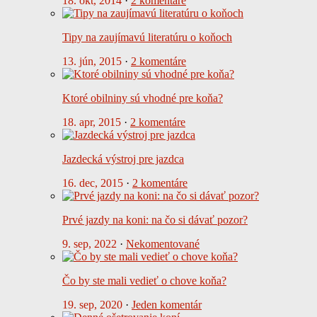
18. okt, 2014
·
2 komentáre
Tipy na zaujímavú literatúru o koňoch
13. jún, 2015
·
2 komentáre
Ktoré obilniny sú vhodné pre koňa?
18. apr, 2015
·
2 komentáre
Jazdecká výstroj pre jazdca
16. dec, 2015
·
2 komentáre
Prvé jazdy na koni: na čo si dávať pozor?
9. sep, 2022
·
Nekomentované
Čo by ste mali vedieť o chove koňa?
19. sep, 2020
·
Jeden komentár