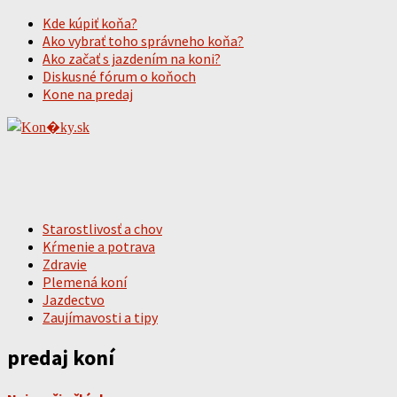
Kde kúpiť koňa?
Ako vybrať toho správneho koňa?
Ako začať s jazdením na koni?
Diskusné fórum o koňoch
Kone na predaj
Starostlivosť a chov
Kŕmenie a potrava
Zdravie
Plemená koní
Jazdectvo
Zaujímavosti a tipy
predaj koní