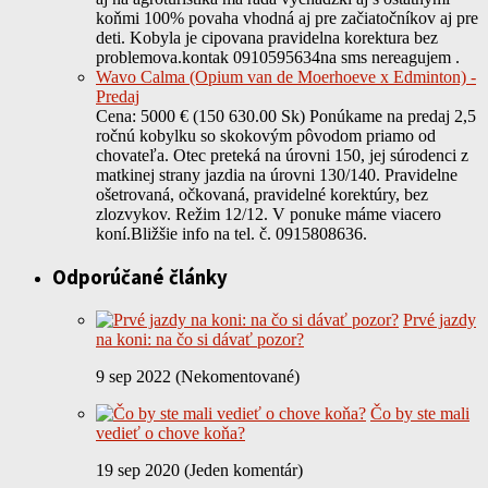
koňmi 100% povaha vhodná aj pre začiatočníkov aj pre
deti. Kobyla je cipovana pravidelna korektura bez
problemova.kontak 0910595634na sms nereagujem .
Wavo Calma (Opium van de Moerhoeve x Edminton) -
Predaj
Cena: 5000 € (150 630.00 Sk) Ponúkame na predaj 2,5
ročnú kobylku so skokovým pôvodom priamo od
chovateľa. Otec preteká na úrovni 150, jej súrodenci z
matkinej strany jazdia na úrovni 130/140. Pravidelne
ošetrovaná, očkovaná, pravidelné korektúry, bez
zlozvykov. Režim 12/12. V ponuke máme viacero
koní.Bližšie info na tel. č. 0915808636.
Odporúčané články
Prvé jazdy
na koni: na čo si dávať pozor?
9 sep 2022 (Nekomentované)
Čo by ste mali
vedieť o chove koňa?
19 sep 2020 (Jeden komentár)