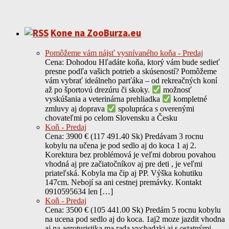
Kone na ZooBurza.eu
Pomôžeme vám nájsť vysnívaného koňa - Predaj
Cena: Dohodou Hľadáte koňa, ktorý vám bude sedieť
presne podľa vašich potrieb a skúseností? Pomôžeme
vám vybrať ideálneho parťáka – od rekreačných koní
až po športovú drezúru či skoky.
možnosť
vyskúšania a veterinárna prehliadka
kompletné
zmluvy aj doprava
spolupráca s overenými
chovateľmi po celom Slovensku a Česku
Koň - Predaj
Cena: 3900 € (117 491.40 Sk) Predávam 3 rocnu
kobylu na učena je pod sedlo aj do koca 1 aj 2.
Korektura bez problémová je veľmi dobrou povahou
vhodná aj pre začiatočníkov aj pre deti , je veľmi
priateľská. Kobyla ma čip aj PP. Výška kohutiku
147cm. Nebojí sa ani cestnej premávky. Kontakt
0910595634 len […]
Koň - Predaj
Cena: 3500 € (105 441.00 Sk) Predám 5 rocnu kobylu
na ucena pod sedlo aj do koca. 1aj2 moze jazdit vhodna
aj na agroturistika ma rada vychadzki aj s ostatnými