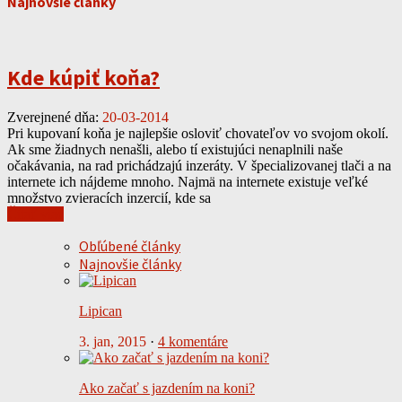
Najnovšie články
Kde kúpiť koňa?
Zverejnené dňa:
20-03-2014
Pri kupovaní koňa je najlepšie osloviť chovateľov vo svojom okolí.
Ak sme žiadnych nenašli, alebo tí existujúci nenaplnili naše
očakávania, na rad prichádzajú inzeráty. V špecializovanej tlači a na
internete ich nájdeme mnoho. Najmä na internete existuje veľké
množstvo zvieracích inzercií, kde sa
Čítať viac
Obľúbené články
Najnovšie články
Lipican
3. jan, 2015
·
4 komentáre
Ako začať s jazdením na koni?