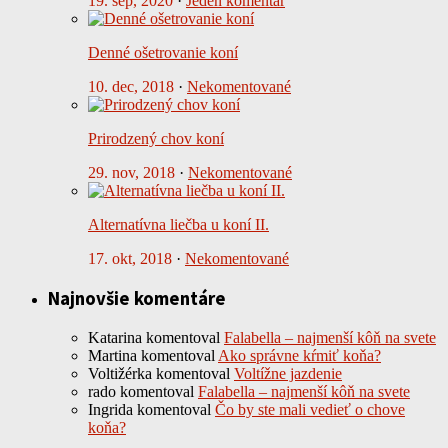
19. sep, 2020
·
Jeden komentár
Denné ošetrovanie koní
10. dec, 2018
·
Nekomentované
Prirodzený chov koní
29. nov, 2018
·
Nekomentované
Alternatívna liečba u koní II.
17. okt, 2018
·
Nekomentované
Najnovšie komentáre
Katarina
komentoval
Falabella – najmenší kôň na svete
Martina
komentoval
Ako správne kŕmiť koňa?
Voltižérka
komentoval
Voltížne jazdenie
rado
komentoval
Falabella – najmenší kôň na svete
Ingrida
komentoval
Čo by ste mali vedieť o chove
koňa?