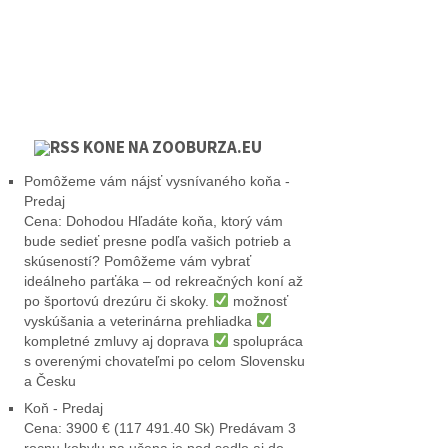
KONE NA ZOOBURZA.EU
Pomôžeme vám nájsť vysnívaného koňa -
Predaj
Cena: Dohodou Hľadáte koňa, ktorý vám
bude sedieť presne podľa vašich potrieb a
skúseností? Pomôžeme vám vybrať
ideálneho parťáka – od rekreačných koní až
po športovú drezúru či skoky.
možnosť
vyskúšania a veterinárna prehliadka
kompletné zmluvy aj doprava
spolupráca
s overenými chovateľmi po celom Slovensku
a Česku
Koň - Predaj
Cena: 3900 € (117 491.40 Sk) Predávam 3