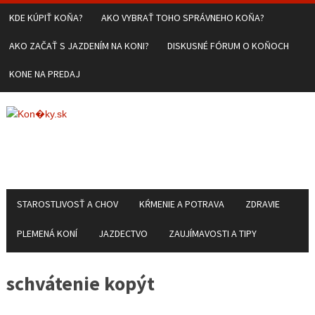
KDE KÚPIŤ KOŇA?
AKO VYBRAŤ TOHO SPRÁVNEHO KOŇA?
AKO ZAČAŤ S JAZDENÍM NA KONI?
DISKUSNÉ FÓRUM O KOŇOCH
KONE NA PREDAJ
STAROSTLIVOSŤ A CHOV
KŔMENIE A POTRAVA
ZDRAVIE
PLEMENÁ KONÍ
JAZDECTVO
ZAUJÍMAVOSTI A TIPY
schvátenie kopýt