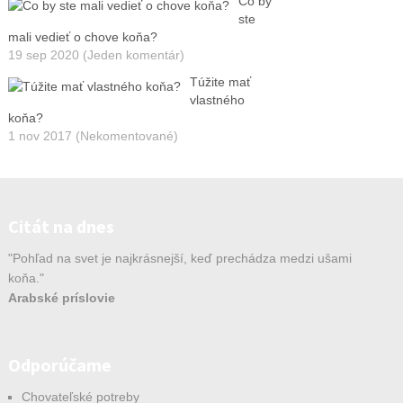
Čo by
ste
mali vedieť o chove koňa?
19 sep 2020 (Jeden komentár)
Túžite mať
vlastného
koňa?
1 nov 2017 (Nekomentované)
Citát na dnes
"Pohľad na svet je najkrásnejší, keď prechádza medzi ušami
koňa."
Arabské príslovie
Odporúčame
Chovateľské potreby