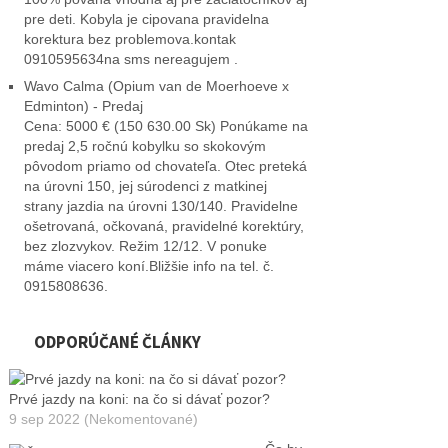
pre deti. Kobyla je cipovana pravidelna
korektura bez problemova.kontak
0910595634na sms nereagujem .
Wavo Calma (Opium van de Moerhoeve x
Edminton) - Predaj
Cena: 5000 € (150 630.00 Sk) Ponúkame na
predaj 2,5 ročnú kobylku so skokovým
pôvodom priamo od chovateľa. Otec preteká
na úrovni 150, jej súrodenci z matkinej
strany jazdia na úrovni 130/140. Pravidelne
ošetrovaná, očkovaná, pravidelné korektúry,
bez zlozvykov. Režim 12/12. V ponuke
máme viacero koní.Bližšie info na tel. č.
0915808636.
ODPORÚČANÉ ČLÁNKY
Prvé jazdy na koni: na čo si dávať pozor?
9 sep 2022 (Nekomentované)