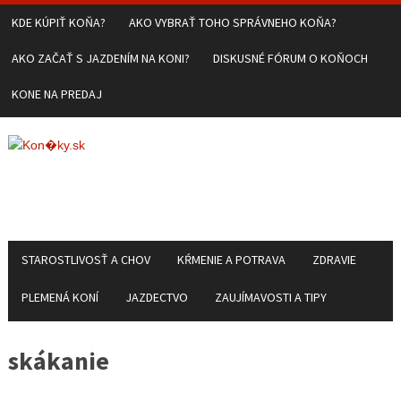
KDE KÚPIŤ KOŇA?
AKO VYBRAŤ TOHO SPRÁVNEHO KOŇA?
AKO ZAČAŤ S JAZDENÍM NA KONI?
DISKUSNÉ FÓRUM O KOŇOCH
KONE NA PREDAJ
STAROSTLIVOSŤ A CHOV
KŔMENIE A POTRAVA
ZDRAVIE
PLEMENÁ KONÍ
JAZDECTVO
ZAUJÍMAVOSTI A TIPY
skákanie