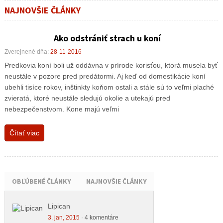
NAJNOVŠIE ČLÁNKY
Ako odstrániť strach u koní
Zverejnené dňa:
28-11-2016
Predkovia koní boli už oddávna v prírode korisťou, ktorá musela byť
neustále v pozore pred predátormi. Aj keď od domestikácie koní
ubehli tisíce rokov, inštinkty koňom ostali a stále sú to veľmi plaché
zvieratá, ktoré neustále sledujú okolie a utekajú pred
nebezpečenstvom. Kone majú veľmi
Čítať viac
OBĽÚBENÉ ČLÁNKY
NAJNOVŠIE ČLÁNKY
Lipican
3. jan, 2015
·
4 komentáre