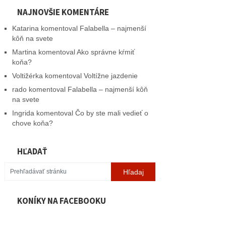
NAJNOVŠIE KOMENTÁRE
Katarina
komentoval
Falabella – najmenší
kôň na svete
Martina
komentoval
Ako správne kŕmiť
koňa?
Voltižérka
komentoval
Voltížne jazdenie
rado
komentoval
Falabella – najmenší kôň
na svete
Ingrida
komentoval
Čo by ste mali vedieť o
chove koňa?
HĽADAŤ
KONÍKY NA FACEBOOKU