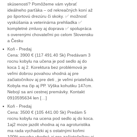
skúseností? Pomôžeme vám vybrať
ideálneho parťáka – od rekreačných koní až
po športovú drezúru či skoky. ✅ možnosť
vyskúšania a veterinárna prehliadka ✅
kompletné zmluvy aj doprava ✅ spolupráca
s overenými chovateľmi po celom Slovensku
a Česku
Koň - Predaj
Cena: 3900 € (117 491.40 Sk) Predávam 3
rocnu kobylu na učena je pod sedlo aj do
koca 1 aj 2. Korektura bez problémová je
veľmi dobrou povahou vhodná aj pre
začiatočníkov aj pre deti , je veľmi priateľská.
Kobyla ma čip aj PP. Výška kohutiku 147cm.
Nebojí sa ani cestnej premávky. Kontakt
0910595634 len […]
Koň - Predaj
Cena: 3500 € (105 441.00 Sk) Predám 5
rocnu kobylu na ucena pod sedlo aj do koca.
1aj2 moze jazdit vhodna aj na agroturistika
ma rada vychadzki aj s ostatnými koňmi
100% povaha vhodná aj pre začiatočníkov aj