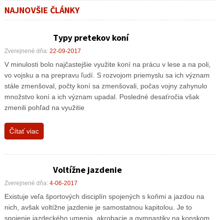
NAJNOVŠIE ČLÁNKY
Typy pretekov koní
Zverejnené dňa:
22-09-2017
V minulosti bolo najčastejšie využite koní na prácu v lese a na poli,
vo vojsku a na prepravu ľudí. S rozvojom priemyslu sa ich význam
stále zmenšoval, počty koní sa zmenšovali, počas vojny zahynulo
množstvo koní a ich význam upadal. Posledné desaťročia však
zmenili pohľad na využitie
Čítať viac
Voltížne jazdenie
Zverejnené dňa:
4-06-2017
Existuje veľa športových disciplín spojených s koňmi a jazdou na
nich, avšak voltížne jazdenie je samostatnou kapitolou. Je to
spojenie jazdeckého umenia, akrobacie a gymnastiky na konskom