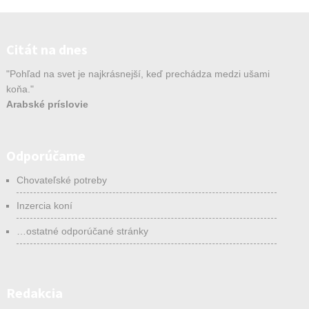
Citát na dnes
"Pohľad na svet je najkrásnejší, keď prechádza medzi ušami
koňa."
Arabské príslovie
Odporúčame
Chovateľské potreby
Inzercia koní
…ostatné odporúčané stránky
Redakcia