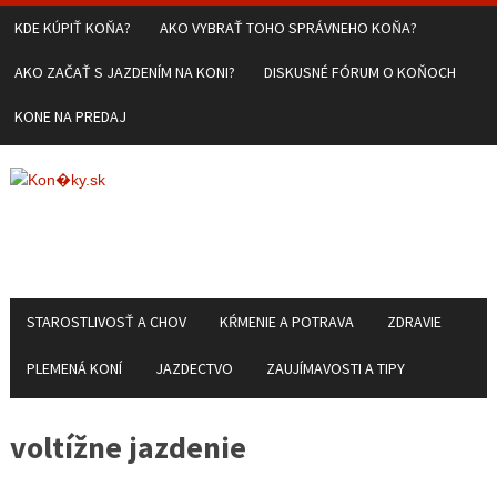
KDE KÚPIŤ KOŇA?
AKO VYBRAŤ TOHO SPRÁVNEHO KOŇA?
AKO ZAČAŤ S JAZDENÍM NA KONI?
DISKUSNÉ FÓRUM O KOŇOCH
KONE NA PREDAJ
STAROSTLIVOSŤ A CHOV
KŔMENIE A POTRAVA
ZDRAVIE
PLEMENÁ KONÍ
JAZDECTVO
ZAUJÍMAVOSTI A TIPY
voltížne jazdenie