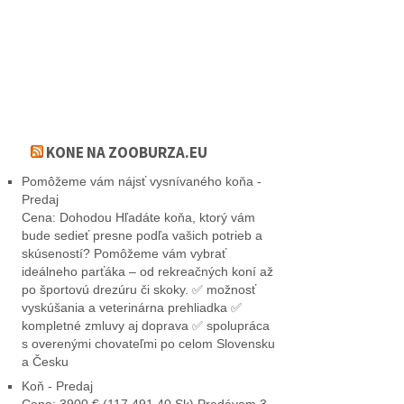
KONE NA ZOOBURZA.EU
Pomôžeme vám nájsť vysnívaného koňa -
Predaj
Cena: Dohodou Hľadáte koňa, ktorý vám
bude sedieť presne podľa vašich potrieb a
skúseností? Pomôžeme vám vybrať
ideálneho parťáka – od rekreačných koní až
po športovú drezúru či skoky. ✅ možnosť
vyskúšania a veterinárna prehliadka ✅
kompletné zmluvy aj doprava ✅ spolupráca
s overenými chovateľmi po celom Slovensku
a Česku
Koň - Predaj