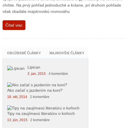
chrbte. Na prvý pohľad jednoduché a krásne, pri druhom pohľade
však zbadáte majstrovskú rovnováhu
Čítať viac
OBĽÚBENÉ ČLÁNKY
NAJNOVŠIE ČLÁNKY
Lipican
3. jan, 2015
·
4 komentáre
Ako začať s jazdením na koni?
18. okt, 2014
·
2 komentáre
Tipy na zaujímavú literatúru o koňoch
13. jún, 2015
·
2 komentáre