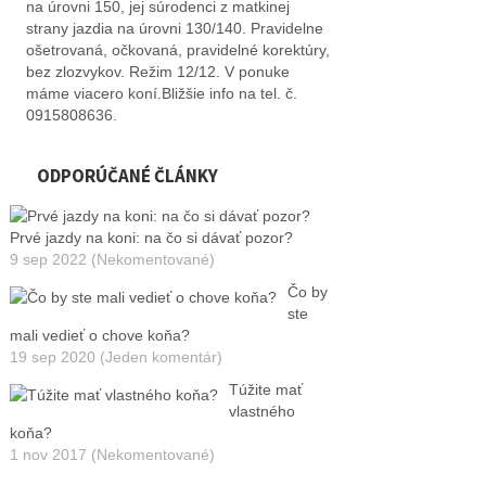
na úrovni 150, jej súrodenci z matkinej
strany jazdia na úrovni 130/140. Pravidelne
ošetrovaná, očkovaná, pravidelné korektúry,
bez zlozvykov. Režim 12/12. V ponuke
máme viacero koní.Bližšie info na tel. č.
0915808636.
ODPORÚČANÉ ČLÁNKY
Prvé jazdy na koni: na čo si dávať pozor?
9 sep 2022 (Nekomentované)
Čo by
ste
mali vedieť o chove koňa?
19 sep 2020 (Jeden komentár)
Túžite mať
vlastného
koňa?
1 nov 2017 (Nekomentované)