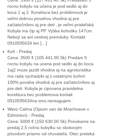
Cena: 3900 € (117 491.40 Sk) Predávam 3
rocnu kobylu na učena je pod sedlo aj do
koca 1 aj 2. Korektura bez problémová je
veľmi dobrou povahou vhodná aj pre
začiatočníkov aj pre deti , je veľmi priateľská.
Kobyla ma čip aj PP. Výška kohutiku 147cm.
Nebojí sa ani cestnej premávky. Kontakt
0910595634 len […]
Koň - Predaj
Cena: 3500 € (105 441.00 Sk) Predám 5
rocnu kobylu na ucena pod sedlo aj do koca.
1aj2 moze jazdit vhodna aj na agroturistika
ma rada vychadzki aj s ostatnými koňmi
100% povaha vhodná aj pre začiatočníkov aj
pre deti. Kobyla je cipovana pravidelna
korektura bez problemova.kontak
0910595634na sms nereagujem .
Wavo Calma (Opium van de Moerhoeve x
Edminton) - Predaj
Cena: 5000 € (150 630.00 Sk) Ponúkame na
predaj 2,5 ročnú kobylku so skokovým
pôvodom priamo od chovateľa. Otec preteká