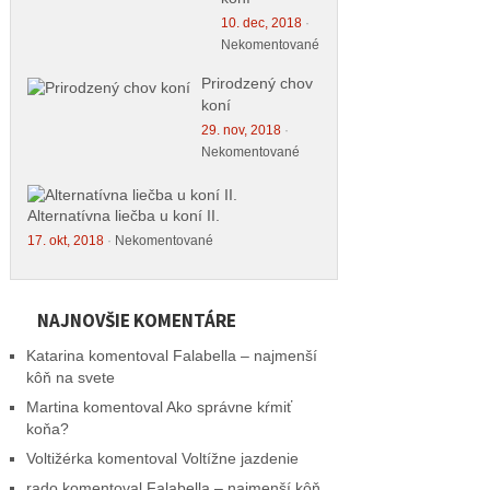
10. dec, 2018
·
Nekomentované
Prirodzený chov
koní
29. nov, 2018
·
Nekomentované
Alternatívna liečba u koní II.
17. okt, 2018
·
Nekomentované
NAJNOVŠIE KOMENTÁRE
Katarina
komentoval
Falabella – najmenší
kôň na svete
Martina
komentoval
Ako správne kŕmiť
koňa?
Voltižérka
komentoval
Voltížne jazdenie
rado
komentoval
Falabella – najmenší kôň