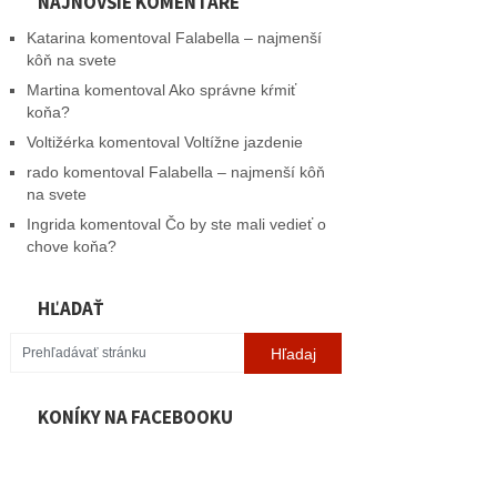
NAJNOVŠIE KOMENTÁRE
Katarina
komentoval
Falabella – najmenší
kôň na svete
Martina
komentoval
Ako správne kŕmiť
koňa?
Voltižérka
komentoval
Voltížne jazdenie
rado
komentoval
Falabella – najmenší kôň
na svete
Ingrida
komentoval
Čo by ste mali vedieť o
chove koňa?
HĽADAŤ
KONÍKY NA FACEBOOKU