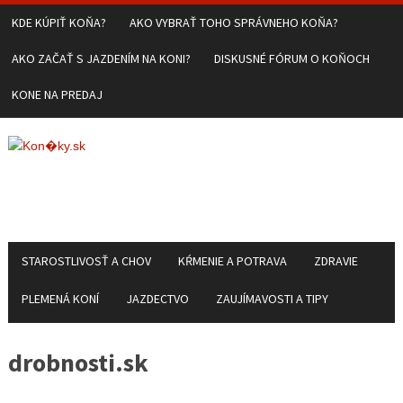
KDE KÚPIŤ KOŇA?
AKO VYBRAŤ TOHO SPRÁVNEHO KOŇA?
AKO ZAČAŤ S JAZDENÍM NA KONI?
DISKUSNÉ FÓRUM O KOŇOCH
KONE NA PREDAJ
STAROSTLIVOSŤ A CHOV
KŔMENIE A POTRAVA
ZDRAVIE
PLEMENÁ KONÍ
JAZDECTVO
ZAUJÍMAVOSTI A TIPY
drobnosti.sk