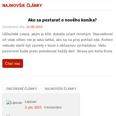
NAJNOVŠIE ČLÁNKY
Ako sa postarať o nového koníka?
Zverejnené dňa:
12-06-2015
Ušľachtilé zviera, akým je kôň, dokáže učariť mnohým. Starostlivosť
oň však vôbec nie je taká ľahká, ako sa na prvý pohľad zdá. Koňovi
nebude stačiť byť zavretý v boxe s občasnou vychádzkou. Vašu
pozornosť bude preto potrebovať každý deň. Strava pre koňa Kone
Čítať viac
OBĽÚBENÉ ČLÁNKY
NAJNOVŠIE ČLÁNKY
Lipican
3. jan, 2015
·
4 komentáre