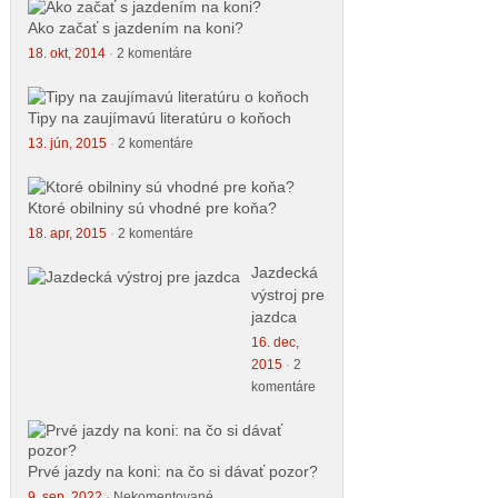
Ako začať s jazdením na koni?
18. okt, 2014
·
2 komentáre
Tipy na zaujímavú literatúru o koňoch
13. jún, 2015
·
2 komentáre
Ktoré obilniny sú vhodné pre koňa?
18. apr, 2015
·
2 komentáre
Jazdecká
výstroj pre
jazdca
16. dec,
2015
·
2
komentáre
Prvé jazdy na koni: na čo si dávať pozor?
9. sep, 2022
·
Nekomentované