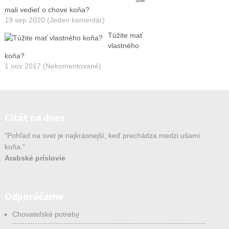
mali vedieť o chove koňa?
19 sep 2020 (Jeden komentár)
Túžite mať
vlastného
koňa?
1 nov 2017 (Nekomentované)
Citát na dnes
"Pohľad na svet je najkrásnejší, keď prechádza medzi ušami
koňa."
Arabské príslovie
Odporúčame
Chovateľské potreby