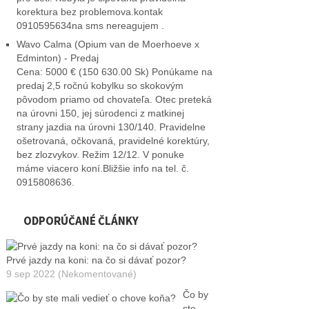
korektura bez problemova.kontak
0910595634na sms nereagujem .
Wavo Calma (Opium van de Moerhoeve x
Edminton) - Predaj
Cena: 5000 € (150 630.00 Sk) Ponúkame na
predaj 2,5 ročnú kobylku so skokovým
pôvodom priamo od chovateľa. Otec preteká
na úrovni 150, jej súrodenci z matkinej
strany jazdia na úrovni 130/140. Pravidelne
ošetrovaná, očkovaná, pravidelné korektúry,
bez zlozvykov. Režim 12/12. V ponuke
máme viacero koní.Bližšie info na tel. č.
0915808636.
ODPORÚČANÉ ČLÁNKY
Prvé jazdy na koni: na čo si dávať pozor?
9 sep 2022 (Nekomentované)
Čo by
ste