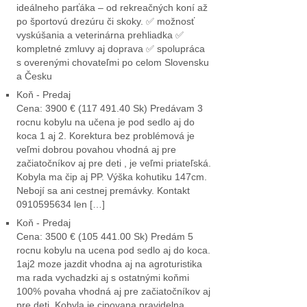
ideálneho parťáka – od rekreačných koní až
po športovú drezúru či skoky. ✅ možnosť
vyskúšania a veterinárna prehliadka ✅
kompletné zmluvy aj doprava ✅ spolupráca
s overenými chovateľmi po celom Slovensku
a Česku
Koň - Predaj
Cena: 3900 € (117 491.40 Sk) Predávam 3
rocnu kobylu na učena je pod sedlo aj do
koca 1 aj 2. Korektura bez problémová je
veľmi dobrou povahou vhodná aj pre
začiatočníkov aj pre deti , je veľmi priateľská.
Kobyla ma čip aj PP. Výška kohutiku 147cm.
Nebojí sa ani cestnej premávky. Kontakt
0910595634 len […]
Koň - Predaj
Cena: 3500 € (105 441.00 Sk) Predám 5
rocnu kobylu na ucena pod sedlo aj do koca.
1aj2 moze jazdit vhodna aj na agroturistika
ma rada vychadzki aj s ostatnými koňmi
100% povaha vhodná aj pre začiatočníkov aj
pre deti. Kobyla je cipovana pravidelna