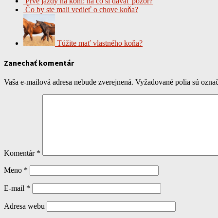
Prvé jazdy na koni: na čo si dávať pozor?
Čo by ste mali vedieť o chove koňa?
Túžite mať vlastného koňa?
Zanechať komentár
Vaša e-mailová adresa nebude zverejnená.
Vyžadované polia sú ozna
Komentár
*
Meno
*
E-mail
*
Adresa webu