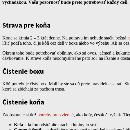
vychádzkou. Vašu pozornosť bude preto potrebovať každý deň.
Strava pre koňa
Kone sa kŕmia 2 – 3 krát denne. Na potravu im nebude stačiť bežná
m
líšiť podľa toho, či je kôň cez deň v boxe alebo vo výbehu. Ak sa c
Okrem toho bude potrebovať obilniny, ako sú ovos, jačmeň a kukuric
dávkovanie. K strave koňa neodmysliteľne patrí soľ na lízanie a dostat
Čistenie boxu
Kôň potrebuje čistý box. Mali by ste sa oň preto pravidelne starať. 
ktoré sa zbiehajú za pachom trusu.
Čistenie koňa
Zaobstarajte si tiež
potreby pre zvieratá
, ako kefy, česák či ryžiak. T
Kefa
– kefou odstránite prach a lupiny to srsti.
Gumový česák
– odstránite ním zo srsti napríklad zaschnuté bl