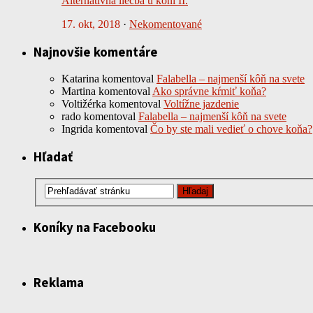
Alternatívna liečba u koní II.
17. okt, 2018
·
Nekomentované
Najnovšie komentáre
Katarina
komentoval
Falabella – najmenší kôň na svete
Martina
komentoval
Ako správne kŕmiť koňa?
Voltižérka
komentoval
Voltížne jazdenie
rado
komentoval
Falabella – najmenší kôň na svete
Ingrida
komentoval
Čo by ste mali vedieť o chove koňa?
Hľadať
Koníky na Facebooku
Reklama