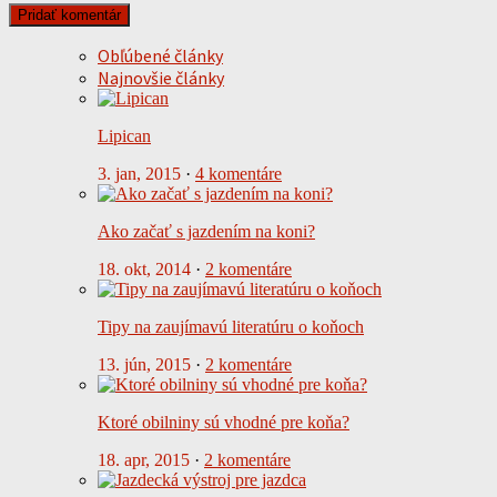
Obľúbené články
Najnovšie články
Lipican
3. jan, 2015
·
4 komentáre
Ako začať s jazdením na koni?
18. okt, 2014
·
2 komentáre
Tipy na zaujímavú literatúru o koňoch
13. jún, 2015
·
2 komentáre
Ktoré obilniny sú vhodné pre koňa?
18. apr, 2015
·
2 komentáre