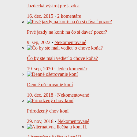
Jazdecká výstroj pre jazdca
16. dec, 2015
·
2 komentáre
Prvé jazdy na koni: na čo si dávať pozor?
9. sep, 2022
·
Nekomentované
Čo by ste mali vedieť o chove koňa?
19. sep, 2020
·
Jeden komentár
Denné ošetrovanie koní
10. dec, 2018
·
Nekomentované
Prirodzený chov koní
29. nov, 2018
·
Nekomentované