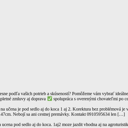
sne podľa vašich potrieb a skúseností? Pomôžeme vám vybrať ideálneh
letné zmluvy aj doprava
spolupráca s overenými chovateľmi po c
 učena je pod sedlo aj do koca 1 aj 2. Korektura bez problémová je ve
 147cm. Nebojí sa ani cestnej premávky. Kontakt 0910595634 len […]
ucena pod sedlo aj do koca. 1aj2 moze jazdit vhodna aj na agroturist