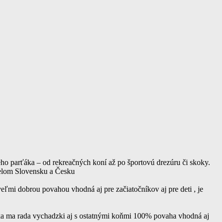
o parťáka – od rekreačných koní až po športovú drezúru či skoky.
elom Slovensku a Česku
ľmi dobrou povahou vhodná aj pre začiatočníkov aj pre deti , je
ika ma rada vychadzki aj s ostatnými koňmi 100% povaha vhodná aj