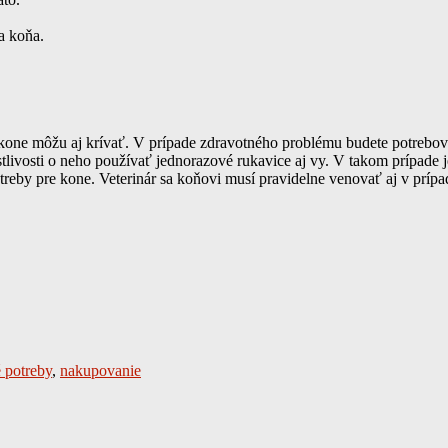
a koňa.
ne môžu aj krívať. V prípade zdravotného problému budete potrebovať 
tlivosti o neho používať jednorazové rukavice aj vy. V takom prípade j
treby pre kone. Veterinár sa koňovi musí pravidelne venovať aj v príp
 potreby
,
nakupovanie