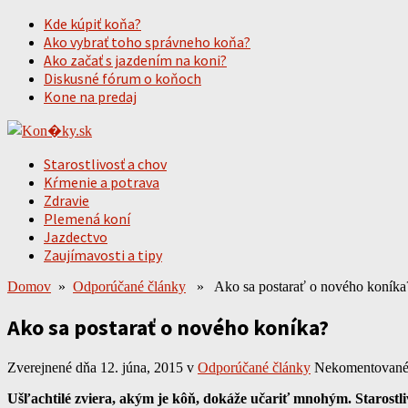
Kde kúpiť koňa?
Ako vybrať toho správneho koňa?
Ako začať s jazdením na koni?
Diskusné fórum o koňoch
Kone na predaj
Starostlivosť a chov
Kŕmenie a potrava
Zdravie
Plemená koní
Jazdectvo
Zaujímavosti a tipy
Domov
»
Odporúčané články
» Ako sa postarať o nového koníka
Ako sa postarať o nového koníka?
Zverejnené dňa 12. júna, 2015
v
Odporúčané články
Nekomentovan
Ušľachtilé zviera, akým je kôň, dokáže učariť mnohým. Starostli