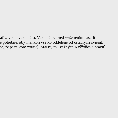
zavolať veterinára. Veterinár si pred vyšetrením nasadí
e potrebné, aby mal kôň všetko oddelené od ostatných zvierat.
ade, že je celkom zdravý. Mal by mu každých 6 týždňov upraviť