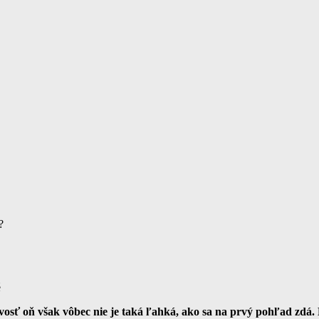
?
é
vosť oň však vôbec nie je taká ľahká, ako sa na prvý pohľad zdá.