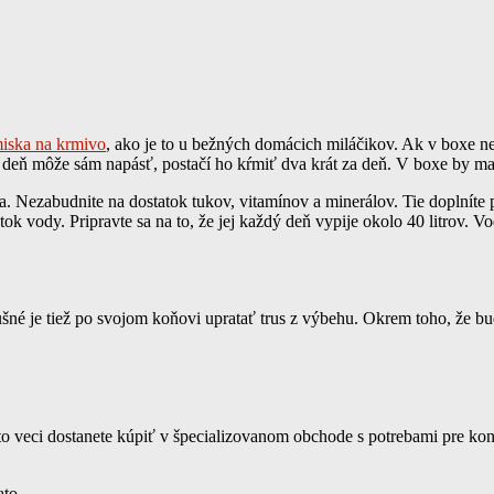
iska na krmivo
, ako je to u bežných domácich miláčikov. Ak v boxe 
ez deň môže sám napásť, postačí ho kŕmiť dva krát za deň. V boxe by m
a. Nezabudnite na dostatok tukov, vitamínov a minerálov. Tie doplnít
ok vody. Pripravte sa na to, že jej každý deň vypije okolo 40 litrov. Vo
Slušné je tiež po svojom koňovi upratať trus z výbehu. Okrem toho, že 
ieto veci dostanete kúpiť v špecializovanom obchode s potrebami pre ko
ato.