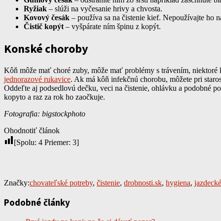
Ryžiak
– slúži na vyčesanie hrivy a chvosta.
Kovový česák
– používa sa na čistenie kief. Nepoužívajte ho n
Čistič kopýt
– vyšpárate ním špinu z kopýt.
Konské choroby
Kôň môže mať choré zuby, môže mať problémy s trávením, niektoré ko
jednorazové rukavice
. Ak má kôň infekčnú chorobu, môžete pri staros
Oddeľte aj podsedlovú dečku, veci na čistenie, ohlávku a podobné po
kopyto a raz za rok ho zaočkuje.
Fotografia: bigstockphoto
Ohodnotiť článok
[Spolu:
4
Priemer:
3
]
Značky:
chovateľské potreby
,
čistenie
,
drobnosti.sk
,
hygiena
,
jazdecké
Podobné články