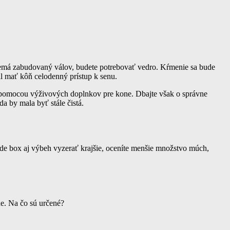
nemá zabudovaný válov, budete potrebovať vedro. Kŕmenie sa bude
al mať kôň celodenný prístup k senu.
e pomocou výživových doplnkov pre kone. Dbajte však o správne
da by mala byť stále čistá.
bude box aj výbeh vyzerať krajšie, oceníte menšie množstvo múch,
ne. Na čo sú určené?